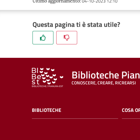
04-10-2023 12:10
Ultimo aggiornamento
:
Questa pagina ti è stata utile?
Biblioteche Pia
CONOSCERE, CREARE, RICREARSI
BIBLIOTECHE
COSA O