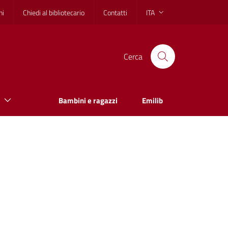
hi
Chiedi al bibliotecario
Contatti
ITA
Cerca
Bambini e ragazzi
Emilib