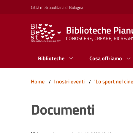
Vai al contenuto
Vai alla navigazione
Vai al footer
Città metropolitana di Bologna
Biblioteche Pian
CONOSCERE, CREARE, RICREAR
Biblioteche
Cosa offriamo
Home
I nostri eventi
"Lo sport nel cin
/
/
Documenti