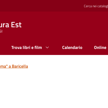
Cerca nei catalog
ura Est
SI
Trova libri e film
Calendario
Online
ema" a Baricella