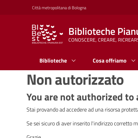
Vai al contenuto
Vai alla navigazione
Vai al footer
Città metropolitana di Bologna
Biblioteche Pian
CONOSCERE, CREARE, RICREAR
Biblioteche
Cosa offriamo
Non autorizzato
You are not authorized to 
Stai provando ad accedere ad una risorsa protetta
Se sei sicuro di aver inserito l'indirizzo corretto
Grazie.