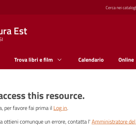
Cerca nei catalog
ura Est
SI
Trova libri e film
Calendario
Online
access this resource.
, per favore fai prima il
Log in
.
 ma ottieni comunque un errore, contatta l'
Amministratore del 