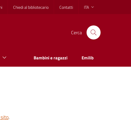
hi
Chiedi al bibliotecario
Contatti
ITA
Cerca
Bambini e ragazzi
Emilib
sito
.