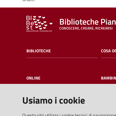
Biblioteche Pia
CONOSCERE, CREARE, RICREARSI
BIBLIOTECHE
COSA O
ONLINE
BAMBIN
Usiamo i cookie
I NOSTRI EVENTI
FAQ
Questo sito utilizza i cookie tecnici di navigazione