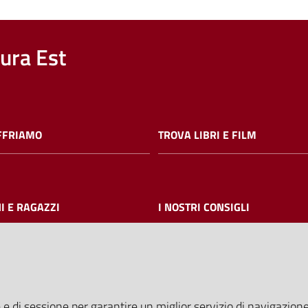
nura Est
FFRIAMO
TROVA LIBRI E FILM
I E RAGAZZI
I NOSTRI CONSIGLI
AMMINISTRAZIONE TRASPARE
 e di sessione per garantire un miglior servizio di navigazione 