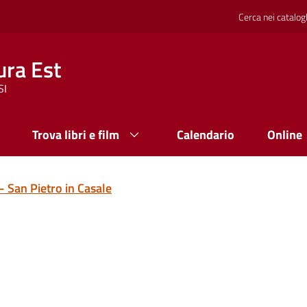
Cerca nei catalog
ura Est
SI
Trova libri e film
Calendario
Online
 - San Pietro in Casale