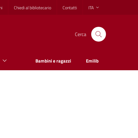
hi
Chiedi al bibliotecario
Contatti
ITA
Cerca
Bambini e ragazzi
Emilib