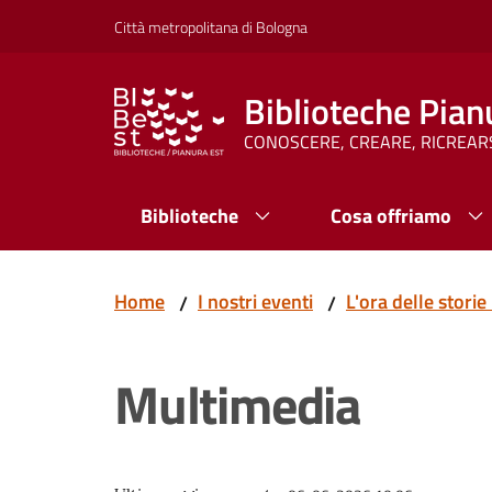
Vai al contenuto
Vai alla navigazione
Vai al footer
Città metropolitana di Bologna
Biblioteche Pian
CONOSCERE, CREARE, RICREAR
Biblioteche
Cosa offriamo
Home
I nostri eventi
L'ora delle storie
/
/
Multimedia