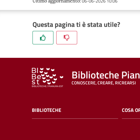
06-06-2026 10:06
Ultimo aggiornamento
:
Questa pagina ti è stata utile?
Biblioteche Pia
CONOSCERE, CREARE, RICREARSI
BIBLIOTECHE
COSA O