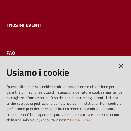
I NOSTRI EVENTI
FAQ
Usiamo i cookie
AMMINISTRAZIONE TRASPARENTE
Questo sito utilizza i cookie tecnici di navigazione e di sessione per
garantire un miglior servizio di navigazione del sito, e cookies analitici per
I dati personali pubblicati sono riutilizzabili solo alle condizioni
raccogliere informazioni sull'uso del sito da parte degli utenti. Utilizza
previste dalla direttiva comunitaria 2003/98/CE e dal d.lgs.
anche cookies di profilazione dell'utente per fini statistici. Per i cookie di
profilazione puoi decidere se abilitarli o meno cliccando sul pulsante
36/2006
'Impostazioni'. Per saperne di più, su come disabilitare i cookies oppure
abilitarne solo alcuni, consulta la nostra
Cookie Policy
.