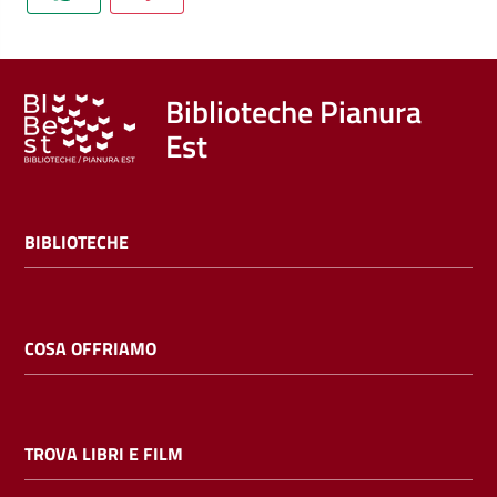
Trova
libri
e
film
Biblioteche Pianura
Est
Calendario
Online
BIBLIOTECHE
COSA OFFRIAMO
Bambini
e
TROVA LIBRI E FILM
ragazzi