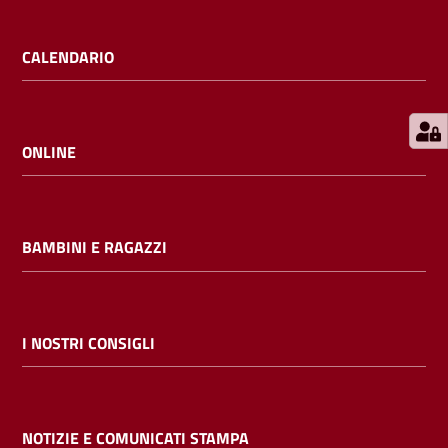
E
m
CALENDARIO
i
l
i
b
ONLINE
BAMBINI E RAGAZZI
Cerca nei
cataloghi
Chiedi al
I NOSTRI CONSIGLI
bibliotecario
Contatti
NOTIZIE E COMUNICATI STAMPA