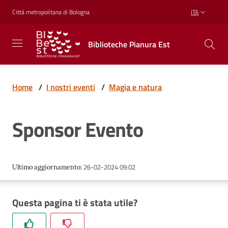
Vai al contenuto
Vai alla navigazione
Vai al footer
Città metropolitana di Bologna
ITA
Biblioteche
Biblioteche Pianura Est
Pianura
Est
CONOSCERE,
CREARE,
Home
/
I nostri eventi
/
Magia e natura
RICREARSI
Sponsor Evento
Biblioteche
26-02-2024 09:02
Ultimo aggiornamento
:
Cosa
offriamo
Questa pagina ti è stata utile?