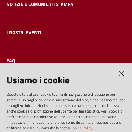
NOTIZIE E COMUNICATI STAMPA
I NOSTRI EVENTI
FAQ
Usiamo i cookie
AMMINISTRAZIONE TRASPARENTE
Questo sito utilizza i cookie tecnici di navigazione e di sessione per
garantire un miglior servizio di navigazione del sito, e cookies analitici per
I dati personali pubblicati sono riutilizzabili solo alle condizioni
raccogliere informazioni sull'uso del sito da parte degli utenti. Utilizza
previste dalla direttiva comunitaria 2003/98/CE e dal d.lgs.
anche cookies di profilazione dell'utente per fini statistici. Per i cookie di
profilazione puoi decidere se abilitarli o meno cliccando sul pulsante
36/2006
'Impostazioni'. Per saperne di più, su come disabilitare i cookies oppure
abilitarne solo alcuni, consulta la nostra
Cookie Policy
.