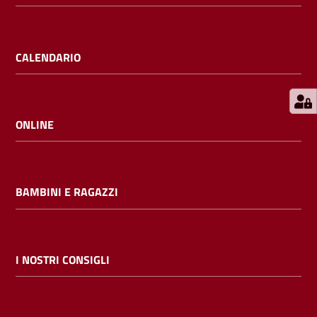
E
m
i
CALENDARIO
l
i
b
ONLINE
Cerca nei
BAMBINI E RAGAZZI
cataloghi
Chiedi al
bibliotecario
I NOSTRI CONSIGLI
Contatti