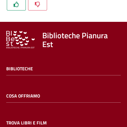
Trova
libri
e
film
Biblioteche Pianura
Est
Calendario
Online
BIBLIOTECHE
COSA OFFRIAMO
Bambini
e
ragazzi
TROVA LIBRI E FILM