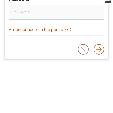
libri
e
film
Calendario
Hai dimenticato la tua password?
Online
Bambini
e
ragazzi
E
m
i