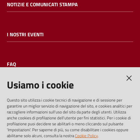
NOTIZIE E COMUNICATI STAMPA
I NOSTRI EVENTI
FAQ
Usiamo i cookie
AMMINISTRAZIONE TRASPARENTE
Questo sito utilizza i cookie tecnici di navigazione e di sessione per
garantire un miglior servizio di navigazione del sito, e cookies analitici per
I dati personali pubblicati sono riutilizzabili solo alle condizioni
raccogliere informazioni sull'uso del sito da parte degli utenti. Utilizza
previste dalla direttiva comunitaria 2003/98/CE e dal d.lgs.
anche cookies di profilazione dell'utente per fini statistici. Per i cookie di
profilazione puoi decidere se abilitarli o meno cliccando sul pulsante
36/2006
'Impostazioni'. Per saperne di più, su come disabilitare i cookies oppure
abilitarne solo alcuni, consulta la nostra
Cookie Policy
.