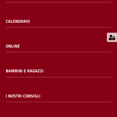
E
m
i
CALENDARIO
l
i
b
ONLINE
Cerca nei
BAMBINI E RAGAZZI
cataloghi
Chiedi al
bibliotecario
I NOSTRI CONSIGLI
Contatti