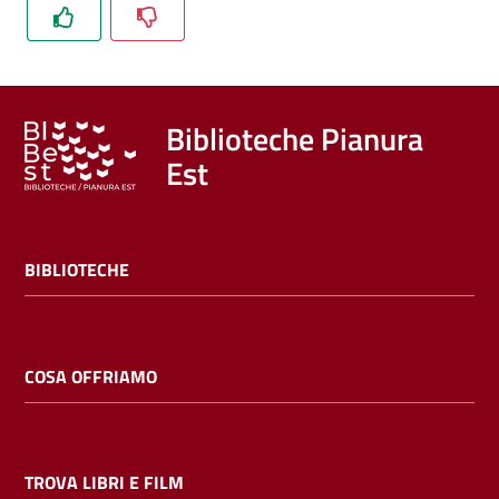
Trova
libri
e
film
Biblioteche Pianura
Est
Calendario
Online
BIBLIOTECHE
COSA OFFRIAMO
Bambini
e
ragazzi
TROVA LIBRI E FILM