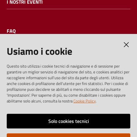
I NOSTRI EVENTI
FAQ
Usiamo i cookie
AMMINISTRAZIONE TRASPARENTE
Questo sito utilizza i cookie tecnici di navigazione e di sessione per
garantire un miglior servizio di navigazione del sito, e cookies analitici per
I dati personali pubblicati sono riutilizzabili solo alle condizioni
raccogliere informazioni sull'uso del sito da parte degli utenti. Utilizza
previste dalla direttiva comunitaria 2003/98/CE e dal d.lgs.
anche cookies di profilazione dell'utente per fini statistici. Per i cookie di
profilazione puoi decidere se abilitarli o meno cliccando sul pulsante
36/2006
'Impostazioni'. Per saperne di più, su come disabilitare i cookies oppure
abilitarne solo alcuni, consulta la nostra
Cookie Policy
.
Vai alla pagina
Media policy
Solo cookies tecnici
Note legali