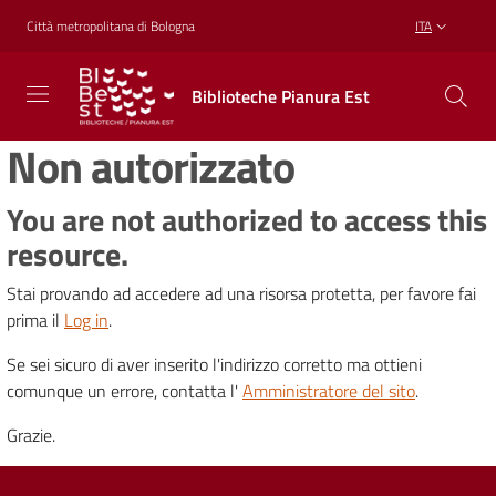
Vai al contenuto
Vai alla navigazione
Vai al footer
Città metropolitana di Bologna
ITA
Biblioteche
Biblioteche Pianura Est
Pianura
Est
Non autorizzato
CONOSCERE,
CREARE,
RICREARSI
You are not authorized to access this
resource.
Stai provando ad accedere ad una risorsa protetta, per favore fai
Biblioteche
prima il
Log in
.
Se sei sicuro di aver inserito l'indirizzo corretto ma ottieni
Cosa
comunque un errore, contatta l'
Amministratore del sito
.
offriamo
Grazie.