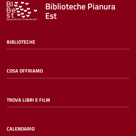
Trova
Biblioteche Pianura
libri
Est
e
film
BIBLIOTECHE
Calendario
Online
COSA OFFRIAMO
TROVA LIBRI E FILM
Bambini
e
ragazzi
CALENDARIO