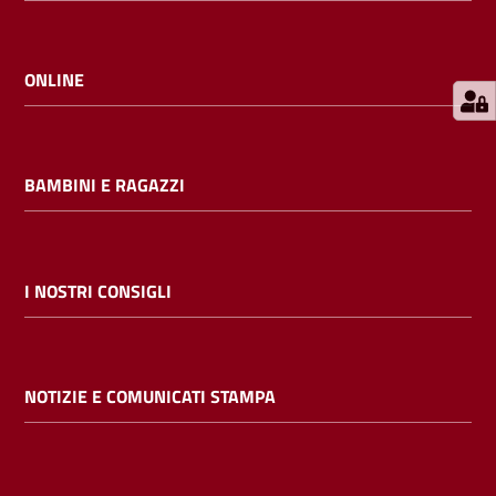
E
m
i
ONLINE
l
i
b
BAMBINI E RAGAZZI
Cerca nei
I NOSTRI CONSIGLI
cataloghi
Chiedi al
NOTIZIE E COMUNICATI STAMPA
bibliotecario
Contatti