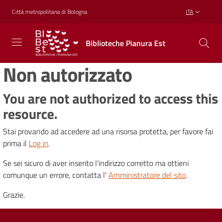
Vai al contenuto
Vai alla navigazione
Vai al footer
Città metropolitana di Bologna
ITA
Biblioteche
Biblioteche Pianura Est
Pianura
Est
Non autorizzato
CONOSCERE,
CREARE,
RICREARSI
You are not authorized to access this
resource.
Stai provando ad accedere ad una risorsa protetta, per favore fai
Biblioteche
prima il
Log in
.
Se sei sicuro di aver inserito l'indirizzo corretto ma ottieni
Cosa
comunque un errore, contatta l'
Amministratore del sito
.
offriamo
Grazie.