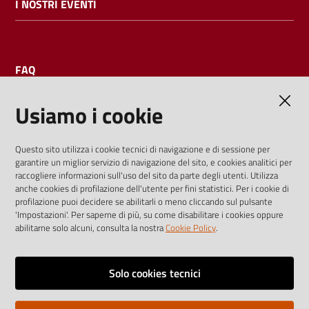
I NOSTRI EVENTI
FAQ
Usiamo i cookie
AMMINISTRAZIONE TRASPARENTE
Questo sito utilizza i cookie tecnici di navigazione e di sessione per
garantire un miglior servizio di navigazione del sito, e cookies analitici per
I dati personali pubblicati sono riutilizzabili solo alle condizioni
raccogliere informazioni sull'uso del sito da parte degli utenti. Utilizza
previste dalla direttiva comunitaria 2003/98/CE e dal d.lgs.
anche cookies di profilazione dell'utente per fini statistici. Per i cookie di
profilazione puoi decidere se abilitarli o meno cliccando sul pulsante
36/2006
'Impostazioni'. Per saperne di più, su come disabilitare i cookies oppure
abilitarne solo alcuni, consulta la nostra
Cookie Policy
.
Vai alla pagina
Media policy
Solo cookies tecnici
Note legali