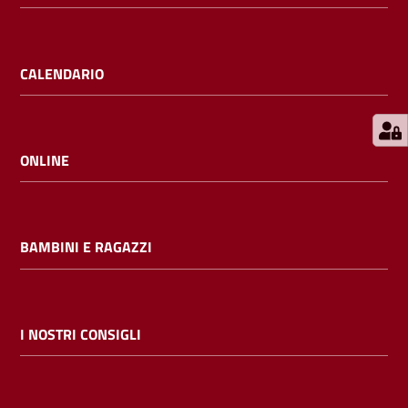
E
m
i
CALENDARIO
l
i
b
ONLINE
Cerca nei
BAMBINI E RAGAZZI
cataloghi
Chiedi al
bibliotecario
I NOSTRI CONSIGLI
Contatti