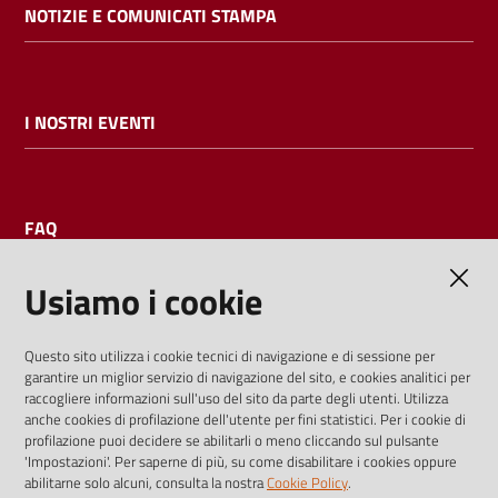
NOTIZIE E COMUNICATI STAMPA
I NOSTRI EVENTI
FAQ
Usiamo i cookie
AMMINISTRAZIONE TRASPARENTE
Questo sito utilizza i cookie tecnici di navigazione e di sessione per
garantire un miglior servizio di navigazione del sito, e cookies analitici per
I dati personali pubblicati sono riutilizzabili solo alle condizioni
raccogliere informazioni sull'uso del sito da parte degli utenti. Utilizza
previste dalla direttiva comunitaria 2003/98/CE e dal d.lgs.
anche cookies di profilazione dell'utente per fini statistici. Per i cookie di
profilazione puoi decidere se abilitarli o meno cliccando sul pulsante
36/2006
'Impostazioni'. Per saperne di più, su come disabilitare i cookies oppure
abilitarne solo alcuni, consulta la nostra
Cookie Policy
.