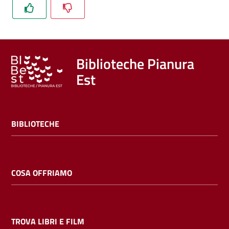
Trova
libri
e
film
Biblioteche Pianura
Est
Calendario
Online
BIBLIOTECHE
COSA OFFRIAMO
Bambini
e
ragazzi
TROVA LIBRI E FILM