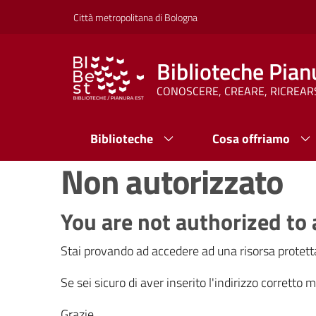
Vai al contenuto
Vai alla navigazione
Vai al footer
Città metropolitana di Bologna
Biblioteche Pian
CONOSCERE, CREARE, RICREAR
Biblioteche
Cosa offriamo
Non autorizzato
You are not authorized to 
Stai provando ad accedere ad una risorsa protetta
Se sei sicuro di aver inserito l'indirizzo corretto
Grazie.