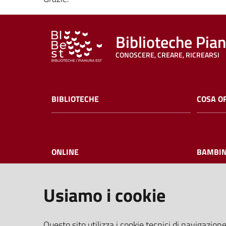
Biblioteche Pia
CONOSCERE, CREARE, RICREARSI
BIBLIOTECHE
COSA O
ONLINE
BAMBIN
Usiamo i cookie
I NOSTRI EVENTI
FAQ
Questo sito utilizza i cookie tecnici di navigazione