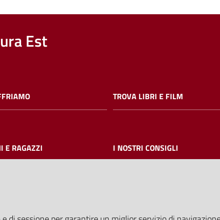
nura Est
FFRIAMO
TROVA LIBRI E FILM
I E RAGAZZI
I NOSTRI CONSIGLI
AMMINISTRAZIONE TRASPARE
 e di sessione per garantire un miglior servizio di navigazione 