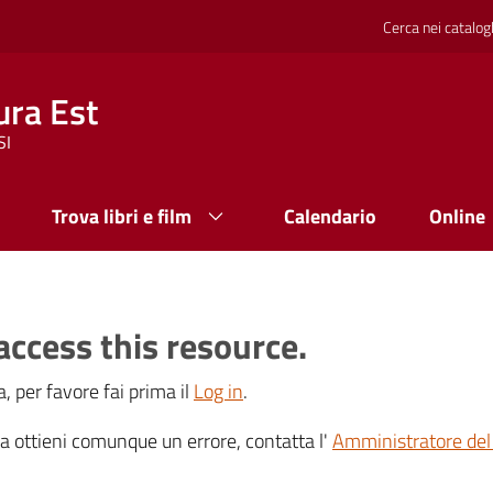
Cerca nei catalog
ura Est
SI
Trova libri e film
Calendario
Online
access this resource.
, per favore fai prima il
Log in
.
 ma ottieni comunque un errore, contatta l'
Amministratore del 