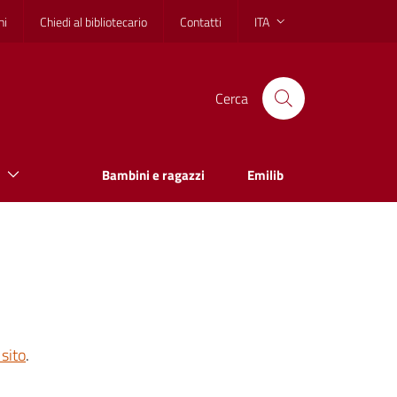
hi
Chiedi al bibliotecario
Contatti
ITA
Cerca
Bambini e ragazzi
Emilib
sito
.