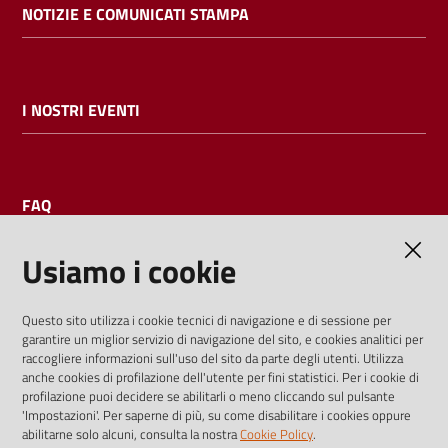
NOTIZIE E COMUNICATI STAMPA
I NOSTRI EVENTI
FAQ
Usiamo i cookie
AMMINISTRAZIONE TRASPARENTE
Questo sito utilizza i cookie tecnici di navigazione e di sessione per
garantire un miglior servizio di navigazione del sito, e cookies analitici per
I dati personali pubblicati sono riutilizzabili solo alle condizioni
raccogliere informazioni sull'uso del sito da parte degli utenti. Utilizza
previste dalla direttiva comunitaria 2003/98/CE e dal d.lgs.
anche cookies di profilazione dell'utente per fini statistici. Per i cookie di
profilazione puoi decidere se abilitarli o meno cliccando sul pulsante
36/2006
'Impostazioni'. Per saperne di più, su come disabilitare i cookies oppure
abilitarne solo alcuni, consulta la nostra
Cookie Policy
.