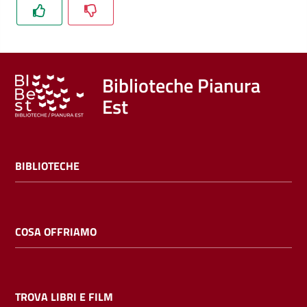
Trova
libri
e
film
Biblioteche Pianura
Est
Calendario
Online
BIBLIOTECHE
COSA OFFRIAMO
Bambini
e
ragazzi
TROVA LIBRI E FILM