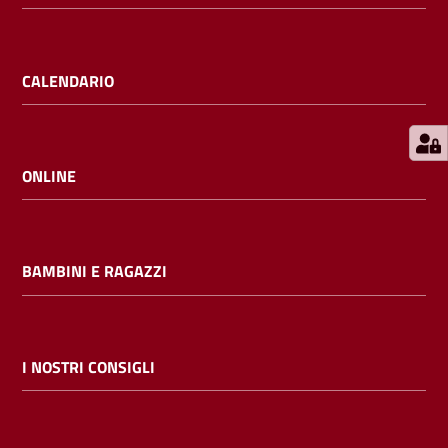
E
m
i
CALENDARIO
l
i
b
ONLINE
Cerca nei
BAMBINI E RAGAZZI
cataloghi
Chiedi al
bibliotecario
I NOSTRI CONSIGLI
Contatti