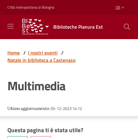
Vai al contenuto
Vai alla navigazione
Vai al footer
Città metropolitana di Bologna
ITA
Biblioteche
Biblioteche Pianura Est
Pianura
Est
CONOSCERE,
CREARE,
Home
/
I nostri eventi
/
RICREARSI
Natale in biblioteca a Castenaso
Multimedia
Biblioteche
Cosa
05-12-2023 14:12
Ultimo aggiornamento
:
offriamo
Questa pagina ti è stata utile?