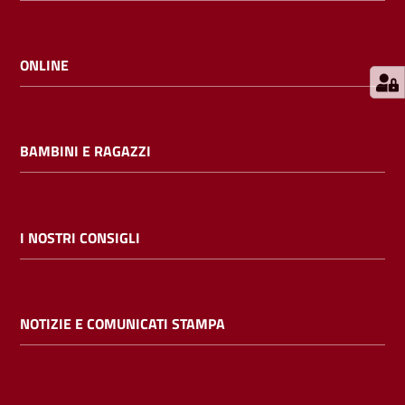
E
m
i
ONLINE
l
i
b
BAMBINI E RAGAZZI
Cerca nei
I NOSTRI CONSIGLI
cataloghi
Chiedi al
NOTIZIE E COMUNICATI STAMPA
bibliotecario
Contatti