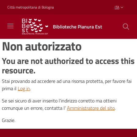
Vai al contenuto
Vai alla navigazione
Vai al footer
Città metropolitana di Bologna
ITA
Biblioteche
Biblioteche Pianura Est
Pianura
Est
Non autorizzato
CONOSCERE,
CREARE,
RICREARSI
You are not authorized to access this
resource.
Stai provando ad accedere ad una risorsa protetta, per favore fai
Biblioteche
prima il
Log in
.
Se sei sicuro di aver inserito l'indirizzo corretto ma ottieni
Cosa
comunque un errore, contatta l'
Amministratore del sito
.
offriamo
Grazie.