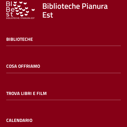
Trova
Biblioteche Pianura
libri
Est
e
film
BIBLIOTECHE
Calendario
Online
COSA OFFRIAMO
TROVA LIBRI E FILM
Bambini
e
ragazzi
CALENDARIO