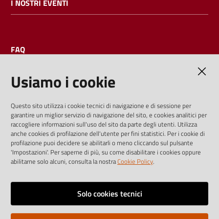
I NOSTRI EVENTI
FAQ
Usiamo i cookie
AMMINISTRAZIONE TRASPARENTE
Questo sito utilizza i cookie tecnici di navigazione e di sessione per
garantire un miglior servizio di navigazione del sito, e cookies analitici per
I dati personali pubblicati sono riutilizzabili solo alle condizioni
raccogliere informazioni sull'uso del sito da parte degli utenti. Utilizza
previste dalla direttiva comunitaria 2003/98/CE e dal d.lgs.
anche cookies di profilazione dell'utente per fini statistici. Per i cookie di
profilazione puoi decidere se abilitarli o meno cliccando sul pulsante
36/2006
'Impostazioni'. Per saperne di più, su come disabilitare i cookies oppure
abilitarne solo alcuni, consulta la nostra
Cookie Policy
.
Vai alla pagina
Media policy
Solo cookies tecnici
Note legali