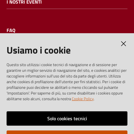
I NOSTRI EVENTI
FAQ
Usiamo i cookie
AMMINISTRAZIONE TRASPARENTE
Questo sito utilizza i cookie tecnici di navigazione e di sessione per
garantire un miglior servizio di navigazione del sito, e cookies analitici per
I dati personali pubblicati sono riutilizzabili solo alle condizioni
raccogliere informazioni sull'uso del sito da parte degli utenti. Utilizza
previste dalla direttiva comunitaria 2003/98/CE e dal d.lgs.
anche cookies di profilazione dell'utente per fini statistici. Per i cookie di
profilazione puoi decidere se abilitarli o meno cliccando sul pulsante
36/2006
'Impostazioni'. Per saperne di più, su come disabilitare i cookies oppure
abilitarne solo alcuni, consulta la nostra
Cookie Policy
.
Vai alla pagina
Media policy
Solo cookies tecnici
Note legali