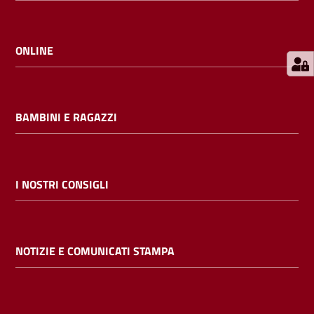
E
m
i
ONLINE
l
i
b
BAMBINI E RAGAZZI
Cerca nei
I NOSTRI CONSIGLI
cataloghi
Chiedi al
NOTIZIE E COMUNICATI STAMPA
bibliotecario
Contatti