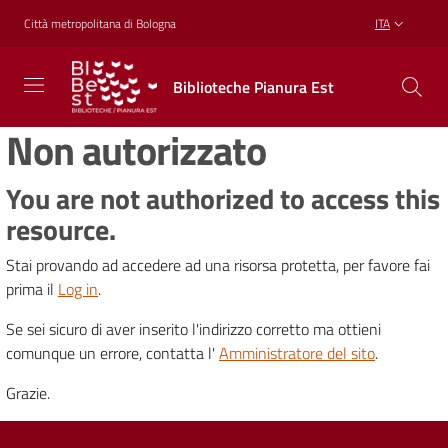
Vai al contenuto
Vai alla navigazione
Vai al footer
Città metropolitana di Bologna
ITA
Biblioteche
Biblioteche Pianura Est
Pianura
Est
Non autorizzato
CONOSCERE,
CREARE,
RICREARSI
You are not authorized to access this
resource.
Stai provando ad accedere ad una risorsa protetta, per favore fai
Biblioteche
prima il
Log in
.
Se sei sicuro di aver inserito l'indirizzo corretto ma ottieni
Cosa
comunque un errore, contatta l'
Amministratore del sito
.
offriamo
Grazie.