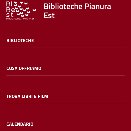
Trova
Biblioteche Pianura
libri
Est
e
film
BIBLIOTECHE
Calendario
Online
COSA OFFRIAMO
TROVA LIBRI E FILM
Bambini
e
ragazzi
CALENDARIO