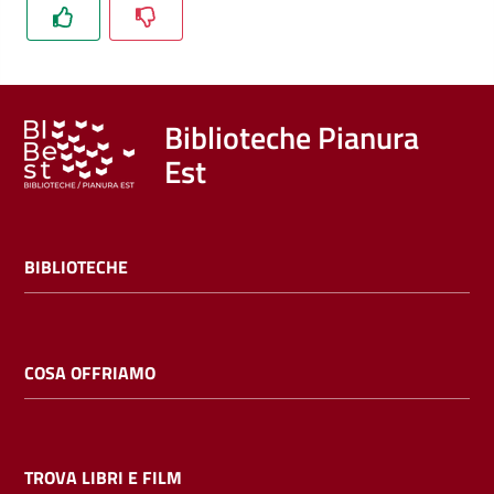
Trova
libri
e
film
Biblioteche Pianura
Est
Calendario
Online
BIBLIOTECHE
COSA OFFRIAMO
Bambini
e
ragazzi
TROVA LIBRI E FILM