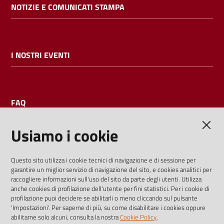
NOTIZIE E COMUNICATI STAMPA
I NOSTRI EVENTI
FAQ
Usiamo i cookie
AMMINISTRAZIONE TRASPARENTE
Questo sito utilizza i cookie tecnici di navigazione e di sessione per
garantire un miglior servizio di navigazione del sito, e cookies analitici per
I dati personali pubblicati sono riutilizzabili solo alle condizioni
raccogliere informazioni sull'uso del sito da parte degli utenti. Utilizza
previste dalla direttiva comunitaria 2003/98/CE e dal d.lgs.
anche cookies di profilazione dell'utente per fini statistici. Per i cookie di
profilazione puoi decidere se abilitarli o meno cliccando sul pulsante
36/2006
'Impostazioni'. Per saperne di più, su come disabilitare i cookies oppure
abilitarne solo alcuni, consulta la nostra
Cookie Policy
.