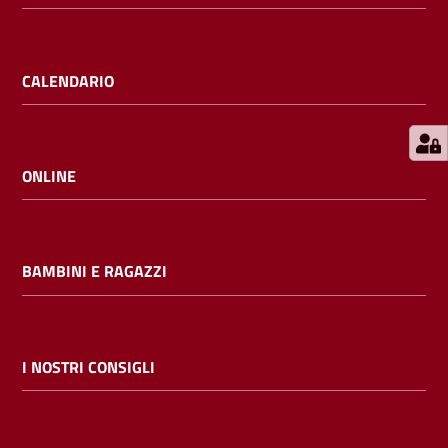
E
m
i
CALENDARIO
l
i
b
ONLINE
Cerca nei
BAMBINI E RAGAZZI
cataloghi
Chiedi al
bibliotecario
I NOSTRI CONSIGLI
Contatti