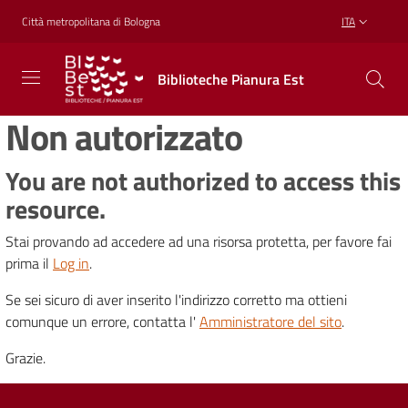
Vai al contenuto
Vai alla navigazione
Vai al footer
Città metropolitana di Bologna
ITA
Biblioteche
Biblioteche Pianura Est
Pianura
Est
Non autorizzato
CONOSCERE,
CREARE,
RICREARSI
You are not authorized to access this
resource.
Stai provando ad accedere ad una risorsa protetta, per favore fai
Biblioteche
prima il
Log in
.
Se sei sicuro di aver inserito l'indirizzo corretto ma ottieni
Cosa
comunque un errore, contatta l'
Amministratore del sito
.
offriamo
Grazie.