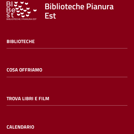
Trova
Biblioteche Pianura
libri
Est
e
film
BIBLIOTECHE
Calendario
Online
COSA OFFRIAMO
TROVA LIBRI E FILM
Bambini
e
ragazzi
CALENDARIO