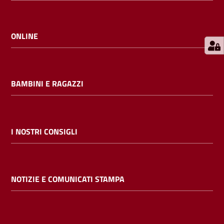
E
m
i
ONLINE
l
i
b
BAMBINI E RAGAZZI
Cerca nei
I NOSTRI CONSIGLI
cataloghi
Chiedi al
NOTIZIE E COMUNICATI STAMPA
bibliotecario
Contatti