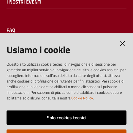
I NOSTRI EVENTI
FAQ
Usiamo i cookie
AMMINISTRAZIONE TRASPARENTE
Questo sito utilizza i cookie tecnici di navigazione e di sessione per
garantire un miglior servizio di navigazione del sito, e cookies analitici per
I dati personali pubblicati sono riutilizzabili solo alle condizioni
raccogliere informazioni sull'uso del sito da parte degli utenti. Utilizza
previste dalla direttiva comunitaria 2003/98/CE e dal d.lgs.
anche cookies di profilazione dell'utente per fini statistici. Per i cookie di
profilazione puoi decidere se abilitarli o meno cliccando sul pulsante
36/2006
'Impostazioni'. Per saperne di più, su come disabilitare i cookies oppure
abilitarne solo alcuni, consulta la nostra
Cookie Policy
.
Vai alla pagina
Media policy
Solo cookies tecnici
Note legali