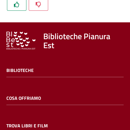
Trova
libri
e
film
Biblioteche Pianura
Est
Calendario
Online
BIBLIOTECHE
COSA OFFRIAMO
Bambini
e
ragazzi
TROVA LIBRI E FILM