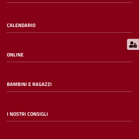
E
m
i
CALENDARIO
l
i
b
ONLINE
Cerca nei
BAMBINI E RAGAZZI
cataloghi
Chiedi al
bibliotecario
I NOSTRI CONSIGLI
Contatti