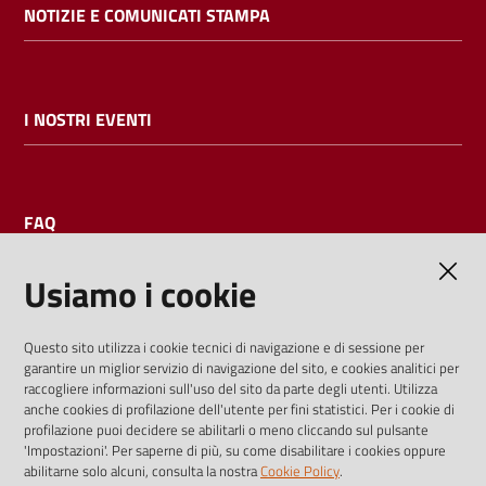
NOTIZIE E COMUNICATI STAMPA
I NOSTRI EVENTI
FAQ
Usiamo i cookie
AMMINISTRAZIONE TRASPARENTE
Questo sito utilizza i cookie tecnici di navigazione e di sessione per
garantire un miglior servizio di navigazione del sito, e cookies analitici per
I dati personali pubblicati sono riutilizzabili solo alle condizioni
raccogliere informazioni sull'uso del sito da parte degli utenti. Utilizza
previste dalla direttiva comunitaria 2003/98/CE e dal d.lgs.
anche cookies di profilazione dell'utente per fini statistici. Per i cookie di
profilazione puoi decidere se abilitarli o meno cliccando sul pulsante
36/2006
'Impostazioni'. Per saperne di più, su come disabilitare i cookies oppure
abilitarne solo alcuni, consulta la nostra
Cookie Policy
.