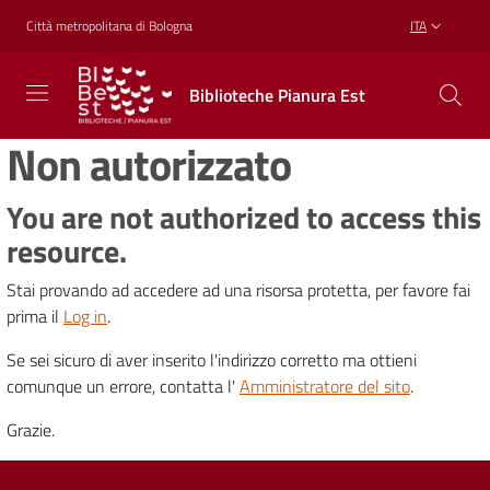
Vai al contenuto
Vai alla navigazione
Vai al footer
Città metropolitana di Bologna
ITA
Biblioteche
Biblioteche Pianura Est
Pianura
Est
Non autorizzato
CONOSCERE,
CREARE,
RICREARSI
You are not authorized to access this
resource.
Stai provando ad accedere ad una risorsa protetta, per favore fai
Biblioteche
prima il
Log in
.
Se sei sicuro di aver inserito l'indirizzo corretto ma ottieni
Cosa
comunque un errore, contatta l'
Amministratore del sito
.
offriamo
Grazie.