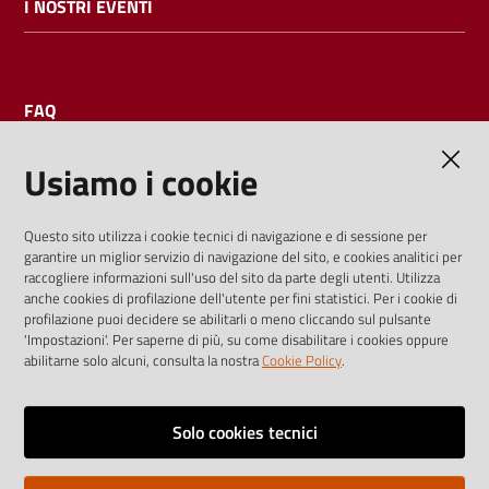
I NOSTRI EVENTI
FAQ
Usiamo i cookie
AMMINISTRAZIONE TRASPARENTE
Questo sito utilizza i cookie tecnici di navigazione e di sessione per
garantire un miglior servizio di navigazione del sito, e cookies analitici per
I dati personali pubblicati sono riutilizzabili solo alle condizioni
raccogliere informazioni sull'uso del sito da parte degli utenti. Utilizza
previste dalla direttiva comunitaria 2003/98/CE e dal d.lgs.
anche cookies di profilazione dell'utente per fini statistici. Per i cookie di
profilazione puoi decidere se abilitarli o meno cliccando sul pulsante
36/2006
'Impostazioni'. Per saperne di più, su come disabilitare i cookies oppure
abilitarne solo alcuni, consulta la nostra
Cookie Policy
.
Vai alla pagina
Media policy
Solo cookies tecnici
Note legali