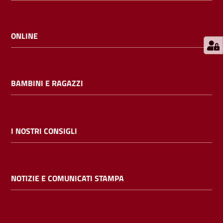
E
m
i
ONLINE
l
i
b
BAMBINI E RAGAZZI
Cerca nei
I NOSTRI CONSIGLI
cataloghi
Chiedi al
NOTIZIE E COMUNICATI STAMPA
bibliotecario
Contatti