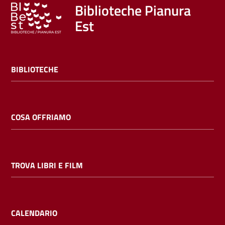
Trova
Biblioteche Pianura
libri
Est
e
film
BIBLIOTECHE
Calendario
Online
COSA OFFRIAMO
TROVA LIBRI E FILM
Bambini
e
ragazzi
CALENDARIO