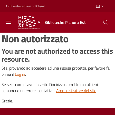
Vai al contenuto
Vai alla navigazione
Vai al footer
Città metropolitana di Bologna
ITA
Biblioteche
Biblioteche Pianura Est
Pianura
Est
Non autorizzato
CONOSCERE,
CREARE,
RICREARSI
You are not authorized to access this
resource.
Stai provando ad accedere ad una risorsa protetta, per favore fai
Biblioteche
prima il
Log in
.
Se sei sicuro di aver inserito l'indirizzo corretto ma ottieni
Cosa
comunque un errore, contatta l'
Amministratore del sito
.
offriamo
Grazie.