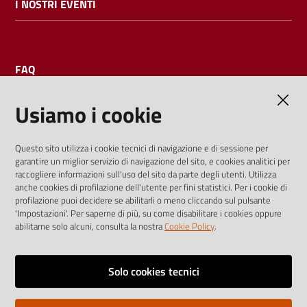
I NOSTRI EVENTI
FAQ
Usiamo i cookie
AMMINISTRAZIONE TRASPARENTE
Questo sito utilizza i cookie tecnici di navigazione e di sessione per
garantire un miglior servizio di navigazione del sito, e cookies analitici per
I dati personali pubblicati sono riutilizzabili solo alle condizioni
raccogliere informazioni sull'uso del sito da parte degli utenti. Utilizza
previste dalla direttiva comunitaria 2003/98/CE e dal d.lgs.
anche cookies di profilazione dell'utente per fini statistici. Per i cookie di
profilazione puoi decidere se abilitarli o meno cliccando sul pulsante
36/2006
'Impostazioni'. Per saperne di più, su come disabilitare i cookies oppure
abilitarne solo alcuni, consulta la nostra
Cookie Policy
.
Vai alla pagina
Media policy
Solo cookies tecnici
Note legali