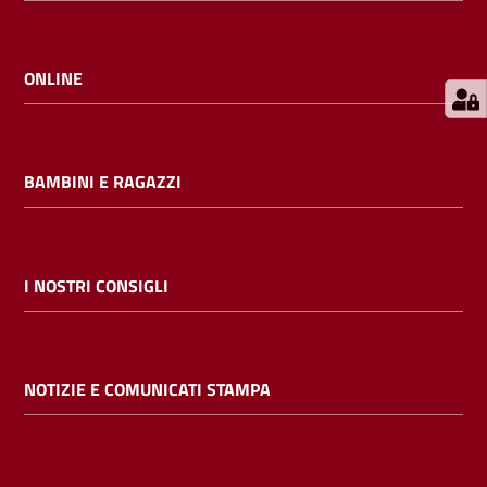
E
m
i
ONLINE
l
i
b
BAMBINI E RAGAZZI
Cerca nei
I NOSTRI CONSIGLI
cataloghi
Chiedi al
NOTIZIE E COMUNICATI STAMPA
bibliotecario
Contatti