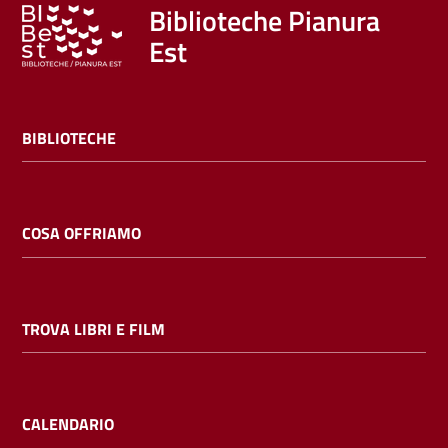
Trova
Biblioteche Pianura
libri
Est
e
film
BIBLIOTECHE
Calendario
Online
COSA OFFRIAMO
TROVA LIBRI E FILM
Bambini
e
ragazzi
CALENDARIO