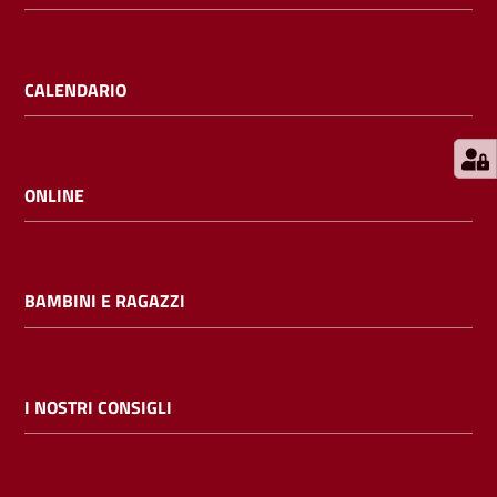
E
m
i
CALENDARIO
l
i
b
ONLINE
Cerca nei
BAMBINI E RAGAZZI
cataloghi
Chiedi al
bibliotecario
I NOSTRI CONSIGLI
Contatti