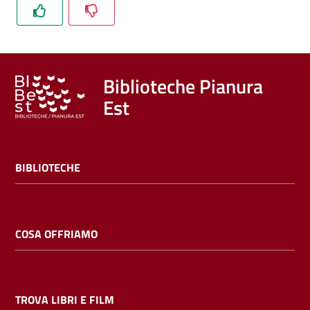
Trova
libri
e
film
Biblioteche Pianura
Est
Calendario
Online
BIBLIOTECHE
COSA OFFRIAMO
Bambini
e
ragazzi
TROVA LIBRI E FILM