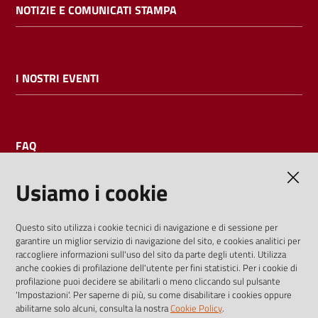
NOTIZIE E COMUNICATI STAMPA
I NOSTRI EVENTI
FAQ
Usiamo i cookie
AMMINISTRAZIONE TRASPARENTE
Questo sito utilizza i cookie tecnici di navigazione e di sessione per
garantire un miglior servizio di navigazione del sito, e cookies analitici per
I dati personali pubblicati sono riutilizzabili solo alle condizioni
raccogliere informazioni sull'uso del sito da parte degli utenti. Utilizza
previste dalla direttiva comunitaria 2003/98/CE e dal d.lgs.
anche cookies di profilazione dell'utente per fini statistici. Per i cookie di
profilazione puoi decidere se abilitarli o meno cliccando sul pulsante
36/2006
'Impostazioni'. Per saperne di più, su come disabilitare i cookies oppure
abilitarne solo alcuni, consulta la nostra
Cookie Policy
.