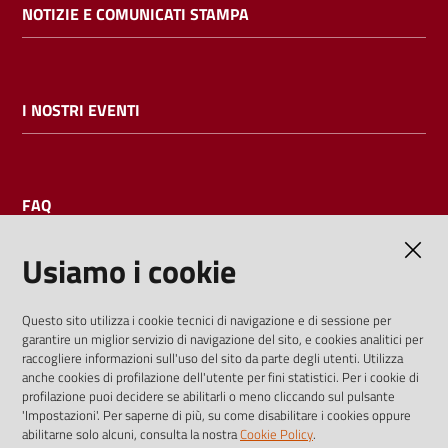
NOTIZIE E COMUNICATI STAMPA
I NOSTRI EVENTI
FAQ
Usiamo i cookie
AMMINISTRAZIONE TRASPARENTE
Questo sito utilizza i cookie tecnici di navigazione e di sessione per
garantire un miglior servizio di navigazione del sito, e cookies analitici per
I dati personali pubblicati sono riutilizzabili solo alle condizioni
raccogliere informazioni sull'uso del sito da parte degli utenti. Utilizza
previste dalla direttiva comunitaria 2003/98/CE e dal d.lgs.
anche cookies di profilazione dell'utente per fini statistici. Per i cookie di
profilazione puoi decidere se abilitarli o meno cliccando sul pulsante
36/2006
'Impostazioni'. Per saperne di più, su come disabilitare i cookies oppure
abilitarne solo alcuni, consulta la nostra
Cookie Policy
.