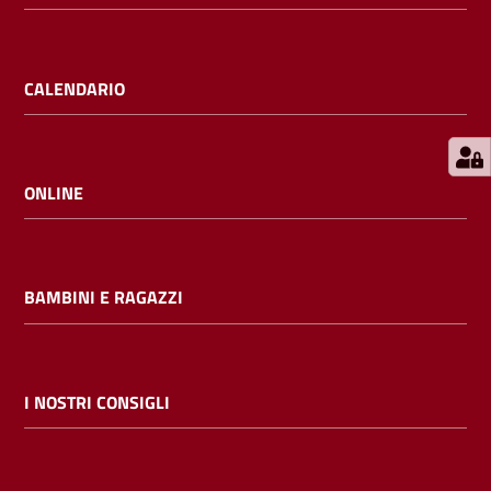
E
m
i
CALENDARIO
l
i
b
ONLINE
Cerca nei
BAMBINI E RAGAZZI
cataloghi
Chiedi al
bibliotecario
I NOSTRI CONSIGLI
Contatti