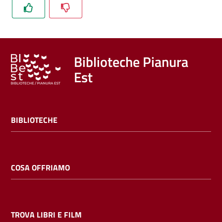
Trova
libri
e
film
Biblioteche Pianura
Est
Calendario
Online
BIBLIOTECHE
COSA OFFRIAMO
Bambini
e
ragazzi
TROVA LIBRI E FILM