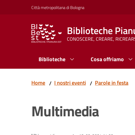
Vai al contenuto
Vai alla navigazione
Vai al footer
Città metropolitana di Bologna
Biblioteche Pian
CONOSCERE, CREARE, RICREAR
Biblioteche
Cosa offriamo
Home
I nostri eventi
Parole in festa
/
/
Multimedia