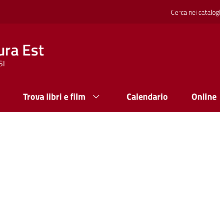
Cerca nei catalog
ura Est
SI
Trova libri e film
Calendario
Online