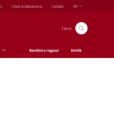
hi
Chiedi al bibliotecario
Contatti
ITA
Cerca
Bambini e ragazzi
Emilib