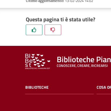
13-02-2024 14:02
Ultimo aggiornamento
:
Questa pagina ti è stata utile?
Biblioteche Pia
CONOSCERE, CREARE, RICREARSI
BIBLIOTECHE
COSA O