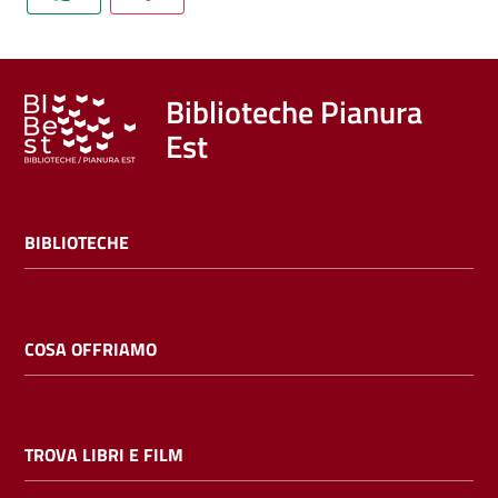
Trova
libri
e
film
Biblioteche Pianura
Est
Calendario
Online
BIBLIOTECHE
COSA OFFRIAMO
Bambini
e
TROVA LIBRI E FILM
ragazzi