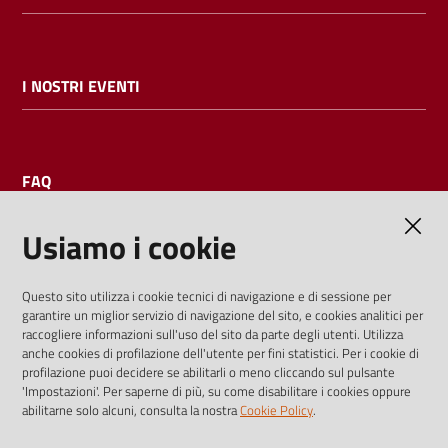
I NOSTRI EVENTI
FAQ
Usiamo i cookie
AMMINISTRAZIONE TRASPARENTE
Questo sito utilizza i cookie tecnici di navigazione e di sessione per
garantire un miglior servizio di navigazione del sito, e cookies analitici per
I dati personali pubblicati sono riutilizzabili solo alle condizioni
raccogliere informazioni sull'uso del sito da parte degli utenti. Utilizza
previste dalla direttiva comunitaria 2003/98/CE e dal d.lgs.
anche cookies di profilazione dell'utente per fini statistici. Per i cookie di
profilazione puoi decidere se abilitarli o meno cliccando sul pulsante
36/2006
'Impostazioni'. Per saperne di più, su come disabilitare i cookies oppure
abilitarne solo alcuni, consulta la nostra
Cookie Policy
.