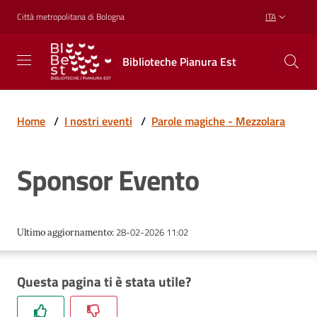
Vai al contenuto
Vai alla navigazione
Vai al footer
Città metropolitana di Bologna
ITA
Biblioteche
Biblioteche Pianura Est
Pianura
Est
CONOSCERE,
CREARE,
Home
/
I nostri eventi
/
Parole magiche - Mezzolara
RICREARSI
Sponsor Evento
Biblioteche
28-02-2026 11:02
Ultimo aggiornamento
:
Cosa
offriamo
Questa pagina ti è stata utile?