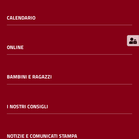
E
m
CALENDARIO
i
l
i
b
ONLINE
BAMBINI E RAGAZZI
Cerca nei
cataloghi
Chiedi al
I NOSTRI CONSIGLI
bibliotecario
Contatti
NOTIZIE E COMUNICATI STAMPA