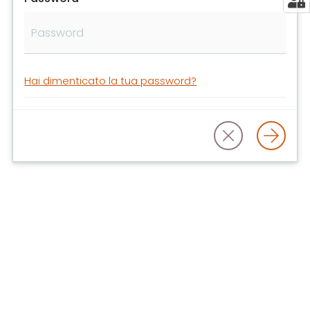
libri
e
film
Calendario
Hai dimenticato la tua password?
Online
Bambini
e
ragazzi
E
m
i