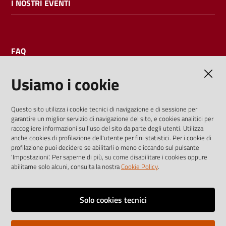
I NOSTRI EVENTI
FAQ
Usiamo i cookie
AMMINISTRAZIONE TRASPARENTE
Questo sito utilizza i cookie tecnici di navigazione e di sessione per
garantire un miglior servizio di navigazione del sito, e cookies analitici per
I dati personali pubblicati sono riutilizzabili solo alle condizioni
raccogliere informazioni sull'uso del sito da parte degli utenti. Utilizza
previste dalla direttiva comunitaria 2003/98/CE e dal d.lgs.
anche cookies di profilazione dell'utente per fini statistici. Per i cookie di
profilazione puoi decidere se abilitarli o meno cliccando sul pulsante
36/2006
'Impostazioni'. Per saperne di più, su come disabilitare i cookies oppure
abilitarne solo alcuni, consulta la nostra
Cookie Policy
.
Vai alla pagina
Media policy
Solo cookies tecnici
Note legali