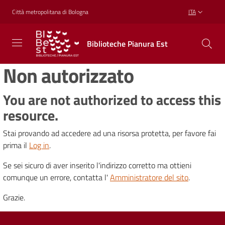
Vai al contenuto
Vai alla navigazione
Vai al footer
Città metropolitana di Bologna
ITA
Biblioteche
Biblioteche Pianura Est
Pianura
Est
Non autorizzato
CONOSCERE,
CREARE,
RICREARSI
You are not authorized to access this
resource.
Stai provando ad accedere ad una risorsa protetta, per favore fai
Biblioteche
prima il
Log in
.
Se sei sicuro di aver inserito l'indirizzo corretto ma ottieni
Cosa
comunque un errore, contatta l'
Amministratore del sito
.
offriamo
Grazie.