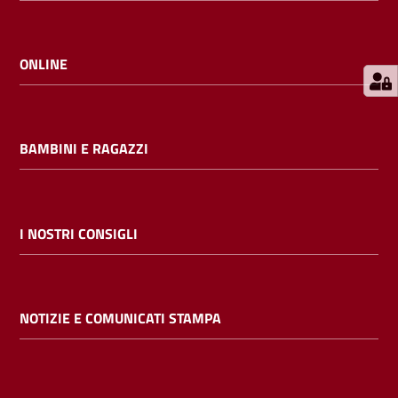
E
m
i
ONLINE
l
i
b
BAMBINI E RAGAZZI
Cerca nei
I NOSTRI CONSIGLI
cataloghi
Chiedi al
NOTIZIE E COMUNICATI STAMPA
bibliotecario
Contatti