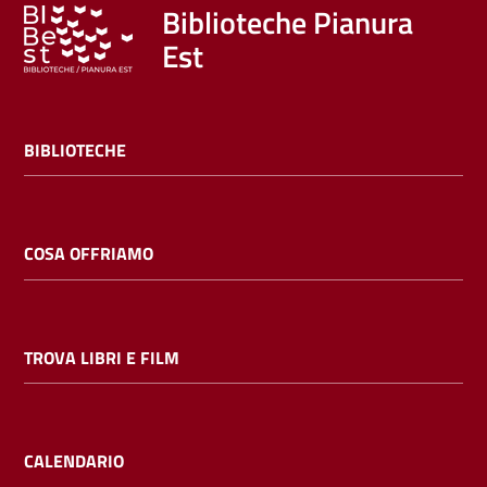
Trova
Biblioteche Pianura
libri
Est
e
film
BIBLIOTECHE
Calendario
Online
COSA OFFRIAMO
TROVA LIBRI E FILM
Bambini
e
ragazzi
CALENDARIO