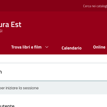
Cerca nei catalog
ura Est
SI
Trova libri e film
Online
Calendario
n
er iniziare la sessione
utente