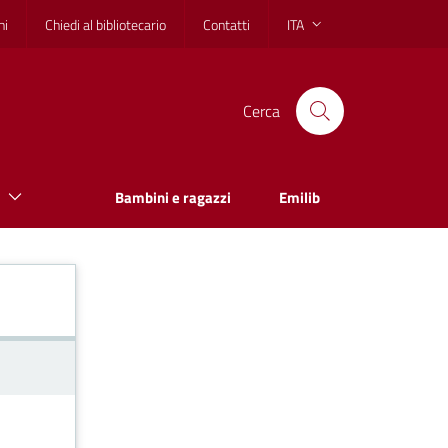
hi
Chiedi al bibliotecario
Contatti
ITA
Cerca
Bambini e ragazzi
Emilib