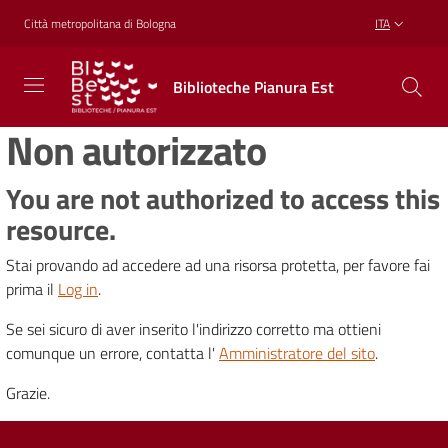
Vai al contenuto
Vai alla navigazione
Vai al footer
Città metropolitana di Bologna
ITA
Biblioteche
Biblioteche Pianura Est
Pianura
Est
Non autorizzato
CONOSCERE,
CREARE,
RICREARSI
You are not authorized to access this
resource.
Stai provando ad accedere ad una risorsa protetta, per favore fai
Biblioteche
prima il
Log in
.
Se sei sicuro di aver inserito l'indirizzo corretto ma ottieni
Cosa
comunque un errore, contatta l'
Amministratore del sito
.
offriamo
Grazie.