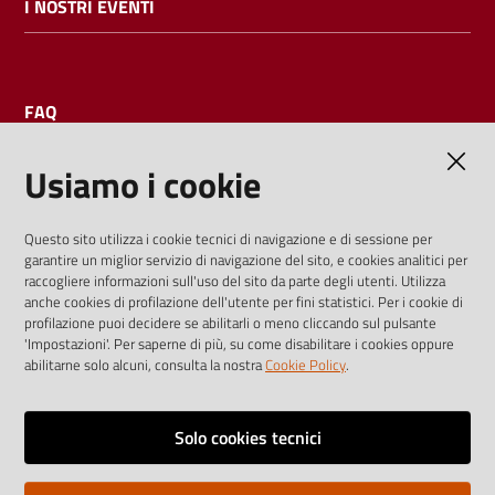
I NOSTRI EVENTI
FAQ
Usiamo i cookie
AMMINISTRAZIONE TRASPARENTE
Questo sito utilizza i cookie tecnici di navigazione e di sessione per
garantire un miglior servizio di navigazione del sito, e cookies analitici per
I dati personali pubblicati sono riutilizzabili solo alle condizioni
raccogliere informazioni sull'uso del sito da parte degli utenti. Utilizza
previste dalla direttiva comunitaria 2003/98/CE e dal d.lgs.
anche cookies di profilazione dell'utente per fini statistici. Per i cookie di
profilazione puoi decidere se abilitarli o meno cliccando sul pulsante
36/2006
'Impostazioni'. Per saperne di più, su come disabilitare i cookies oppure
abilitarne solo alcuni, consulta la nostra
Cookie Policy
.
Vai alla pagina
Media policy
Solo cookies tecnici
Note legali