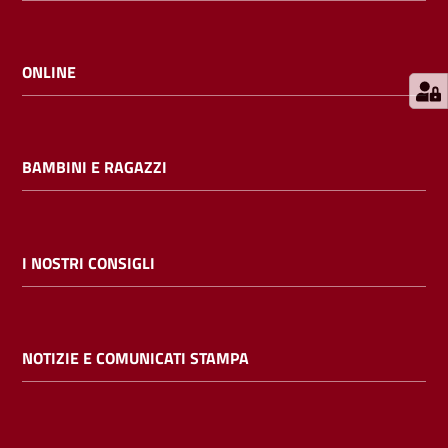
E
m
i
ONLINE
l
i
b
BAMBINI E RAGAZZI
Cerca nei
I NOSTRI CONSIGLI
cataloghi
Chiedi al
NOTIZIE E COMUNICATI STAMPA
bibliotecario
Contatti