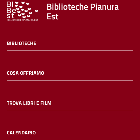
Trova
Biblioteche Pianura
libri
Est
e
film
BIBLIOTECHE
Calendario
Online
COSA OFFRIAMO
TROVA LIBRI E FILM
Bambini
e
ragazzi
CALENDARIO