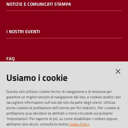
NOTIZIE E COMUNICATI STAMPA
I NOSTRI EVENTI
FAQ
Usiamo i cookie
AMMINISTRAZIONE TRASPARENTE
Questo sito utilizza i cookie tecnici di navigazione e di sessione per
garantire un miglior servizio di navigazione del sito, e cookies analitici per
I dati personali pubblicati sono riutilizzabili solo alle condizioni
raccogliere informazioni sull'uso del sito da parte degli utenti. Utilizza
previste dalla direttiva comunitaria 2003/98/CE e dal d.lgs.
anche cookies di profilazione dell'utente per fini statistici. Per i cookie di
profilazione puoi decidere se abilitarli o meno cliccando sul pulsante
36/2006
'Impostazioni'. Per saperne di più, su come disabilitare i cookies oppure
abilitarne solo alcuni, consulta la nostra
Cookie Policy
.