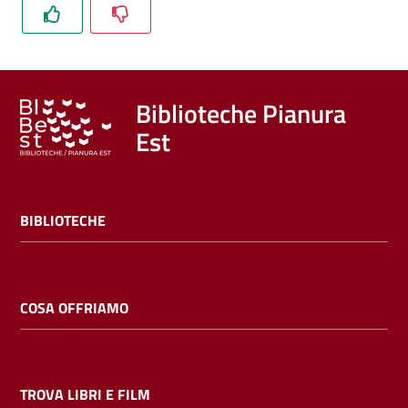
Trova
libri
e
film
Biblioteche Pianura
Est
Calendario
Online
BIBLIOTECHE
COSA OFFRIAMO
Bambini
e
ragazzi
TROVA LIBRI E FILM