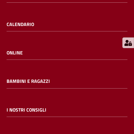
E
m
i
CALENDARIO
l
i
b
ONLINE
Cerca nei
BAMBINI E RAGAZZI
cataloghi
Chiedi al
bibliotecario
I NOSTRI CONSIGLI
Contatti