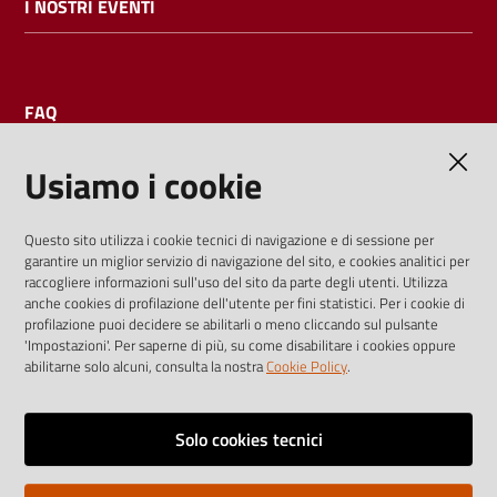
I NOSTRI EVENTI
FAQ
Usiamo i cookie
AMMINISTRAZIONE TRASPARENTE
Questo sito utilizza i cookie tecnici di navigazione e di sessione per
garantire un miglior servizio di navigazione del sito, e cookies analitici per
I dati personali pubblicati sono riutilizzabili solo alle condizioni
raccogliere informazioni sull'uso del sito da parte degli utenti. Utilizza
previste dalla direttiva comunitaria 2003/98/CE e dal d.lgs.
anche cookies di profilazione dell'utente per fini statistici. Per i cookie di
profilazione puoi decidere se abilitarli o meno cliccando sul pulsante
36/2006
'Impostazioni'. Per saperne di più, su come disabilitare i cookies oppure
abilitarne solo alcuni, consulta la nostra
Cookie Policy
.
Vai alla pagina
Media policy
Solo cookies tecnici
Note legali