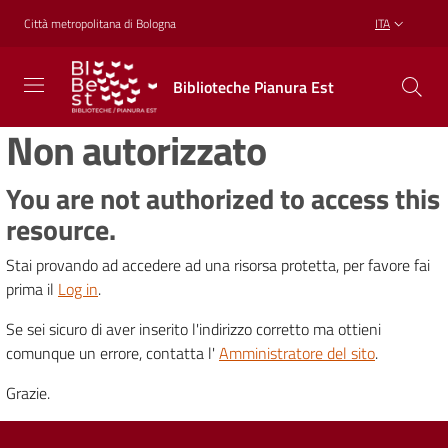
Vai al contenuto
Vai alla navigazione
Vai al footer
Città metropolitana di Bologna
ITA
Biblioteche
Biblioteche Pianura Est
Pianura
Est
Non autorizzato
CONOSCERE,
CREARE,
RICREARSI
You are not authorized to access this
resource.
Stai provando ad accedere ad una risorsa protetta, per favore fai
Biblioteche
prima il
Log in
.
Se sei sicuro di aver inserito l'indirizzo corretto ma ottieni
Cosa
comunque un errore, contatta l'
Amministratore del sito
.
offriamo
Grazie.