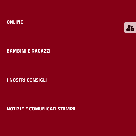
E
m
i
ONLINE
l
i
b
BAMBINI E RAGAZZI
Cerca nei
I NOSTRI CONSIGLI
cataloghi
Chiedi al
NOTIZIE E COMUNICATI STAMPA
bibliotecario
Contatti