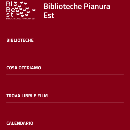
Trova
Biblioteche Pianura
libri
Est
e
film
BIBLIOTECHE
Calendario
Online
COSA OFFRIAMO
TROVA LIBRI E FILM
Bambini
e
ragazzi
CALENDARIO