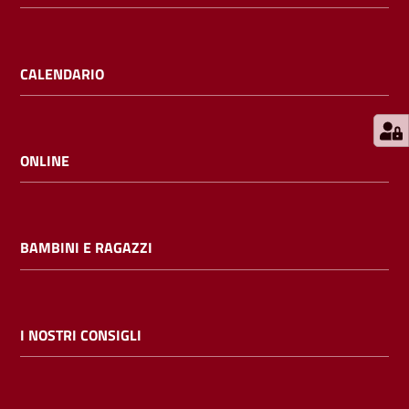
E
m
i
CALENDARIO
l
i
b
ONLINE
Cerca nei
BAMBINI E RAGAZZI
cataloghi
Chiedi al
bibliotecario
I NOSTRI CONSIGLI
Contatti