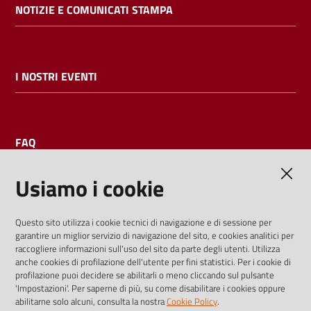
NOTIZIE E COMUNICATI STAMPA
I NOSTRI EVENTI
FAQ
Usiamo i cookie
AMMINISTRAZIONE TRASPARENTE
Questo sito utilizza i cookie tecnici di navigazione e di sessione per
garantire un miglior servizio di navigazione del sito, e cookies analitici per
I dati personali pubblicati sono riutilizzabili solo alle condizioni
raccogliere informazioni sull'uso del sito da parte degli utenti. Utilizza
previste dalla direttiva comunitaria 2003/98/CE e dal d.lgs.
anche cookies di profilazione dell'utente per fini statistici. Per i cookie di
profilazione puoi decidere se abilitarli o meno cliccando sul pulsante
36/2006
'Impostazioni'. Per saperne di più, su come disabilitare i cookies oppure
abilitarne solo alcuni, consulta la nostra
Cookie Policy
.