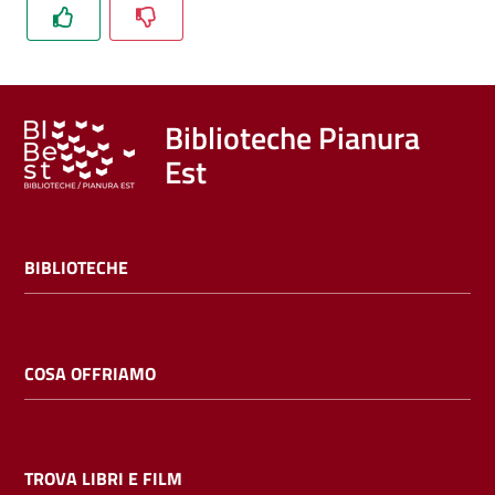
Trova
libri
e
film
Biblioteche Pianura
Est
Calendario
Online
BIBLIOTECHE
COSA OFFRIAMO
Bambini
e
ragazzi
TROVA LIBRI E FILM