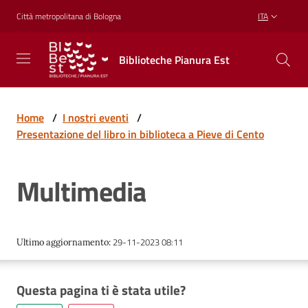
Vai al contenuto
Vai alla navigazione
Vai al footer
Città metropolitana di Bologna
ITA
Biblioteche
Biblioteche Pianura Est
Pianura
Est
CONOSCERE,
CREARE,
Home
/
I nostri eventi
/
RICREARSI
Presentazione del libro in biblioteca a Pieve di Cento
Multimedia
Biblioteche
Cosa
29-11-2023 08:11
Ultimo aggiornamento
:
offriamo
Questa pagina ti è stata utile?