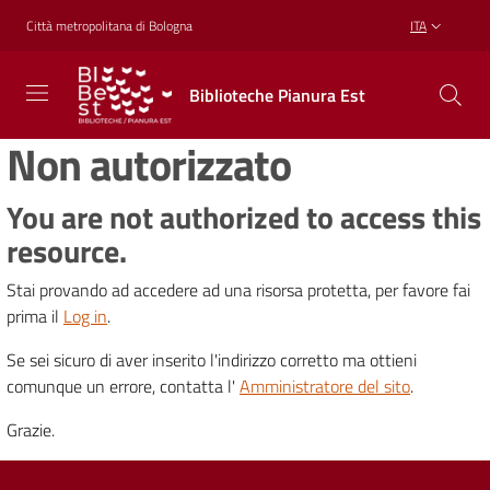
Vai al contenuto
Vai alla navigazione
Vai al footer
Città metropolitana di Bologna
ITA
Biblioteche
Biblioteche Pianura Est
Pianura
Est
Non autorizzato
CONOSCERE,
CREARE,
RICREARSI
You are not authorized to access this
resource.
Stai provando ad accedere ad una risorsa protetta, per favore fai
Biblioteche
prima il
Log in
.
Se sei sicuro di aver inserito l'indirizzo corretto ma ottieni
Cosa
comunque un errore, contatta l'
Amministratore del sito
.
offriamo
Grazie.