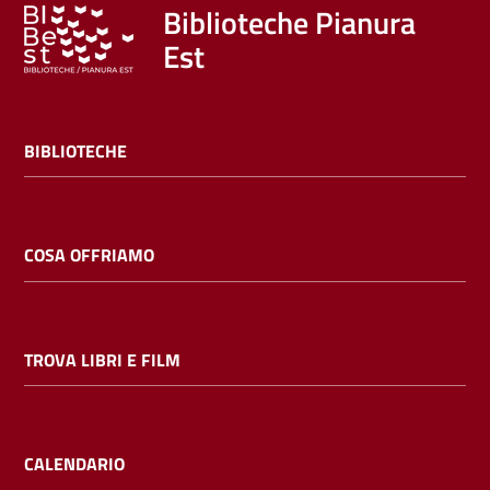
Trova
Biblioteche Pianura
libri
Est
e
film
BIBLIOTECHE
Calendario
Online
COSA OFFRIAMO
TROVA LIBRI E FILM
Bambini
e
ragazzi
CALENDARIO