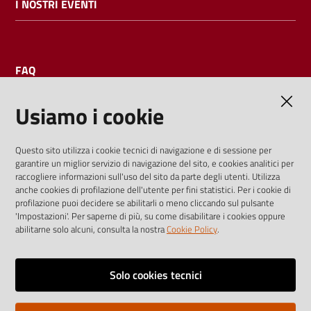
I NOSTRI EVENTI
FAQ
Usiamo i cookie
AMMINISTRAZIONE TRASPARENTE
Questo sito utilizza i cookie tecnici di navigazione e di sessione per
garantire un miglior servizio di navigazione del sito, e cookies analitici per
I dati personali pubblicati sono riutilizzabili solo alle condizioni
raccogliere informazioni sull'uso del sito da parte degli utenti. Utilizza
previste dalla direttiva comunitaria 2003/98/CE e dal d.lgs.
anche cookies di profilazione dell'utente per fini statistici. Per i cookie di
profilazione puoi decidere se abilitarli o meno cliccando sul pulsante
36/2006
'Impostazioni'. Per saperne di più, su come disabilitare i cookies oppure
abilitarne solo alcuni, consulta la nostra
Cookie Policy
.
Vai alla pagina
Media policy
Solo cookies tecnici
Note legali