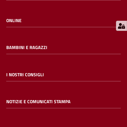
E
m
i
ONLINE
l
i
b
BAMBINI E RAGAZZI
Cerca nei
I NOSTRI CONSIGLI
cataloghi
Chiedi al
NOTIZIE E COMUNICATI STAMPA
bibliotecario
Contatti