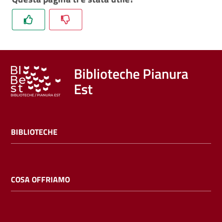
Trova
libri
e
film
Biblioteche Pianura
Calendario
Est
Online
BIBLIOTECHE
COSA OFFRIAMO
Bambini
e
ragazzi