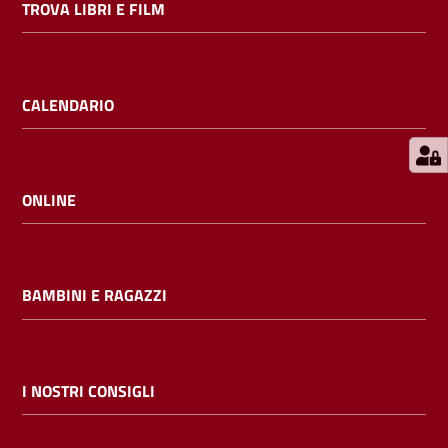
TROVA LIBRI E FILM
E
m
i
l
CALENDARIO
i
b
ONLINE
Cerca nei
cataloghi
BAMBINI E RAGAZZI
Chiedi al
bibliotecario
I NOSTRI CONSIGLI
Contatti