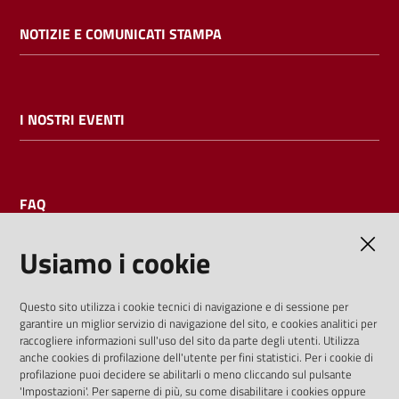
NOTIZIE E COMUNICATI STAMPA
I NOSTRI EVENTI
FAQ
Usiamo i cookie
AMMINISTRAZIONE TRASPARENTE
Questo sito utilizza i cookie tecnici di navigazione e di sessione per
garantire un miglior servizio di navigazione del sito, e cookies analitici per
I dati personali pubblicati sono riutilizzabili solo alle condizioni
raccogliere informazioni sull'uso del sito da parte degli utenti. Utilizza
previste dalla direttiva comunitaria 2003/98/CE e dal d.lgs.
anche cookies di profilazione dell'utente per fini statistici. Per i cookie di
profilazione puoi decidere se abilitarli o meno cliccando sul pulsante
36/2006
'Impostazioni'. Per saperne di più, su come disabilitare i cookies oppure