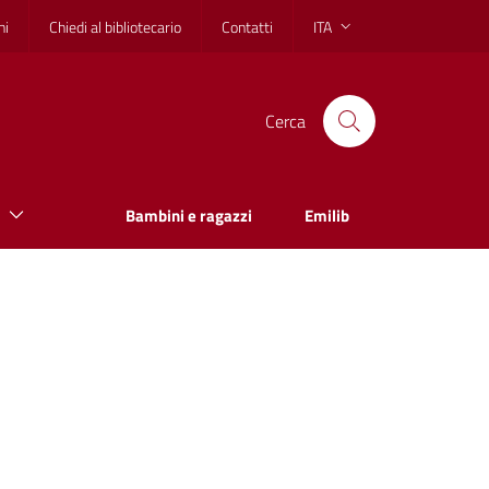
hi
Chiedi al bibliotecario
Contatti
ITA
Cerca
Bambini e ragazzi
Emilib