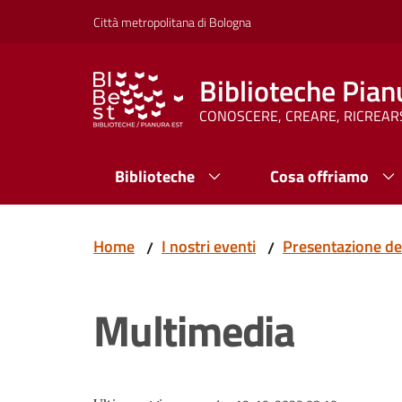
Vai al contenuto
Vai alla navigazione
Vai al footer
Città metropolitana di Bologna
Biblioteche Pian
CONOSCERE, CREARE, RICREAR
Biblioteche
Cosa offriamo
Home
I nostri eventi
Presentazione del 
/
/
Multimedia