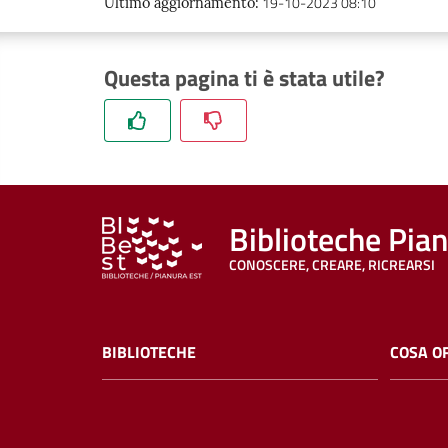
19-10-2023 08:10
Ultimo aggiornamento
:
Questa pagina ti è stata utile?
Biblioteche Pia
CONOSCERE, CREARE, RICREARSI
BIBLIOTECHE
COSA O