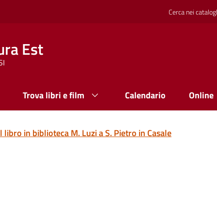
Cerca nei catalog
ura Est
SI
Trova libri e film
Calendario
Online
libro in biblioteca M. Luzi a S. Pietro in Casale