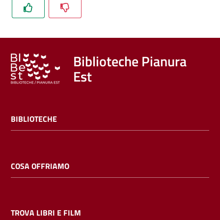
Trova
libri
e
film
Biblioteche Pianura
Est
Calendario
Online
BIBLIOTECHE
COSA OFFRIAMO
Bambini
e
ragazzi
TROVA LIBRI E FILM