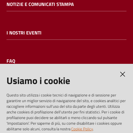
NOTIZIE E COMUNICATI STAMPA
I NOSTRI EVENTI
FAQ
Usiamo i cookie
AMMINISTRAZIONE TRASPARENTE
Questo sito utilizza i cookie tecnici di navigazione e di sessione per
garantire un miglior servizio di navigazione del sito, e cookies analitici per
I dati personali pubblicati sono riutilizzabili solo alle condizioni
raccogliere informazioni sull'uso del sito da parte degli utenti. Utilizza
previste dalla direttiva comunitaria 2003/98/CE e dal d.lgs.
anche cookies di profilazione dell'utente per fini statistici. Per i cookie di
profilazione puoi decidere se abilitarli o meno cliccando sul pulsante
36/2006
'Impostazioni'. Per saperne di più, su come disabilitare i cookies oppure
abilitarne solo alcuni, consulta la nostra
Cookie Policy
.