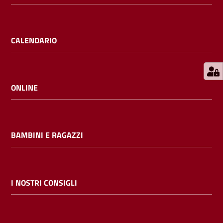
E
m
i
CALENDARIO
l
i
b
ONLINE
Cerca nei
BAMBINI E RAGAZZI
cataloghi
Chiedi al
bibliotecario
I NOSTRI CONSIGLI
Contatti