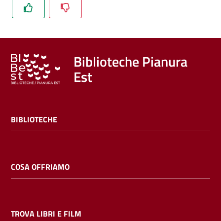
Trova
libri
e
film
Biblioteche Pianura
Est
Calendario
Online
BIBLIOTECHE
COSA OFFRIAMO
Bambini
e
ragazzi
TROVA LIBRI E FILM