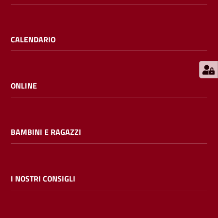
E
m
i
CALENDARIO
l
i
b
ONLINE
Cerca nei
BAMBINI E RAGAZZI
cataloghi
Chiedi al
bibliotecario
I NOSTRI CONSIGLI
Contatti