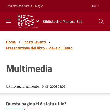
Vai al contenuto
Vai alla navigazione
Vai al footer
Città metropolitana di Bologna
ITA
Biblioteche
Biblioteche Pianura Est
Pianura
Est
CONOSCERE,
CREARE,
Home
/
I nostri eventi
/
RICREARSI
Presentazione del libro - Pieve di Cento
Multimedia
Biblioteche
Cosa
19-05-2026 08:05
Ultimo aggiornamento
:
offriamo
Questa pagina ti è stata utile?