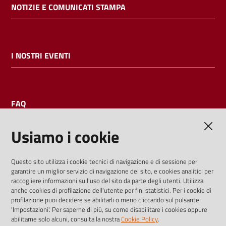
NOTIZIE E COMUNICATI STAMPA
I NOSTRI EVENTI
FAQ
Usiamo i cookie
AMMINISTRAZIONE TRASPARENTE
Questo sito utilizza i cookie tecnici di navigazione e di sessione per
garantire un miglior servizio di navigazione del sito, e cookies analitici per
I dati personali pubblicati sono riutilizzabili solo alle condizioni
raccogliere informazioni sull'uso del sito da parte degli utenti. Utilizza
previste dalla direttiva comunitaria 2003/98/CE e dal d.lgs.
anche cookies di profilazione dell'utente per fini statistici. Per i cookie di
profilazione puoi decidere se abilitarli o meno cliccando sul pulsante
36/2006
'Impostazioni'. Per saperne di più, su come disabilitare i cookies oppure
abilitarne solo alcuni, consulta la nostra
Cookie Policy
.