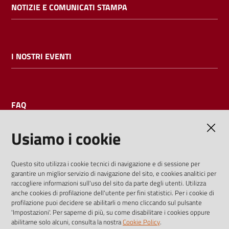
NOTIZIE E COMUNICATI STAMPA
I NOSTRI EVENTI
FAQ
Usiamo i cookie
AMMINISTRAZIONE TRASPARENTE
Questo sito utilizza i cookie tecnici di navigazione e di sessione per
garantire un miglior servizio di navigazione del sito, e cookies analitici per
I dati personali pubblicati sono riutilizzabili solo alle condizioni
raccogliere informazioni sull'uso del sito da parte degli utenti. Utilizza
previste dalla direttiva comunitaria 2003/98/CE e dal d.lgs.
anche cookies di profilazione dell'utente per fini statistici. Per i cookie di
profilazione puoi decidere se abilitarli o meno cliccando sul pulsante
36/2006
'Impostazioni'. Per saperne di più, su come disabilitare i cookies oppure
abilitarne solo alcuni, consulta la nostra
Cookie Policy
.