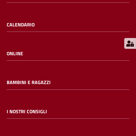
E
m
i
CALENDARIO
l
i
b
ONLINE
Cerca nei
BAMBINI E RAGAZZI
cataloghi
Chiedi al
bibliotecario
I NOSTRI CONSIGLI
Contatti