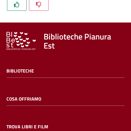
Trova
libri
e
film
Biblioteche Pianura
Est
Calendario
Online
BIBLIOTECHE
COSA OFFRIAMO
Bambini
e
ragazzi
TROVA LIBRI E FILM