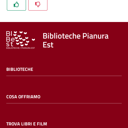
Trova
libri
e
film
Biblioteche Pianura
Est
Calendario
Online
BIBLIOTECHE
COSA OFFRIAMO
Bambini
e
ragazzi
TROVA LIBRI E FILM