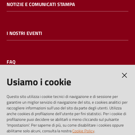
NOTIZIE E COMUNICATI STAMPA
I NOSTRI EVENTI
FAQ
Usiamo i cookie
AMMINISTRAZIONE TRASPARENTE
Questo sito utilizza i cookie tecnici di navigazione e di sessione per
garantire un miglior servizio di navigazione del sito, e cookies analitici per
I dati personali pubblicati sono riutilizzabili solo alle condizioni
raccogliere informazioni sull'uso del sito da parte degli utenti. Utilizza
previste dalla direttiva comunitaria 2003/98/CE e dal d.lgs.
anche cookies di profilazione dell'utente per fini statistici. Per i cookie di
profilazione puoi decidere se abilitarli o meno cliccando sul pulsante
36/2006
'Impostazioni'. Per saperne di più, su come disabilitare i cookies oppure
abilitarne solo alcuni, consulta la nostra
Cookie Policy
.