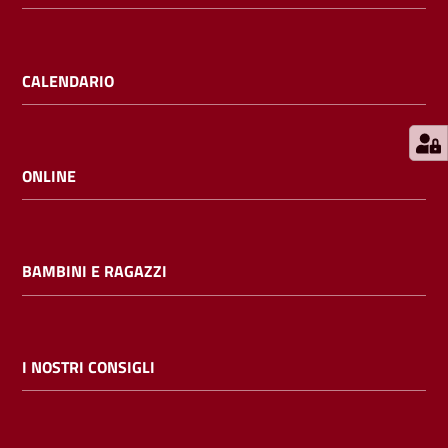
E
m
i
CALENDARIO
l
i
b
ONLINE
Cerca nei
BAMBINI E RAGAZZI
cataloghi
Chiedi al
bibliotecario
I NOSTRI CONSIGLI
Contatti