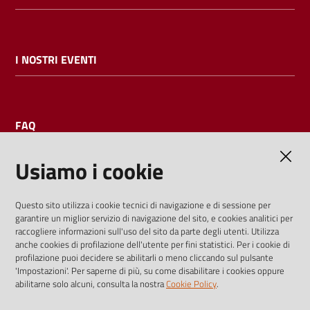
I NOSTRI EVENTI
FAQ
Usiamo i cookie
AMMINISTRAZIONE TRASPARENTE
Questo sito utilizza i cookie tecnici di navigazione e di sessione per
garantire un miglior servizio di navigazione del sito, e cookies analitici per
I dati personali pubblicati sono riutilizzabili solo alle condizioni
raccogliere informazioni sull'uso del sito da parte degli utenti. Utilizza
previste dalla direttiva comunitaria 2003/98/CE e dal d.lgs.
anche cookies di profilazione dell'utente per fini statistici. Per i cookie di
profilazione puoi decidere se abilitarli o meno cliccando sul pulsante
36/2006
'Impostazioni'. Per saperne di più, su come disabilitare i cookies oppure
abilitarne solo alcuni, consulta la nostra
Cookie Policy
.