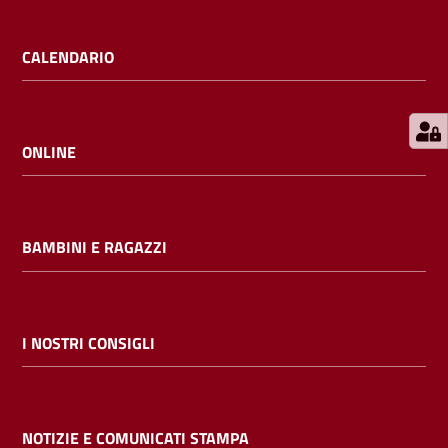
E
m
CALENDARIO
i
l
i
b
ONLINE
BAMBINI E RAGAZZI
Cerca nei
cataloghi
Chiedi al
I NOSTRI CONSIGLI
bibliotecario
Contatti
NOTIZIE E COMUNICATI STAMPA