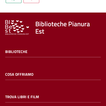
Trova
libri
e
film
Biblioteche Pianura
Est
Calendario
Online
BIBLIOTECHE
COSA OFFRIAMO
Bambini
e
TROVA LIBRI E FILM
ragazzi