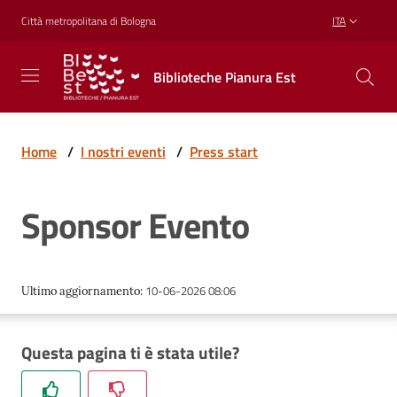
Vai al contenuto
Vai alla navigazione
Vai al footer
Città metropolitana di Bologna
ITA
Biblioteche
Biblioteche Pianura Est
Pianura
Est
CONOSCERE,
CREARE,
Home
/
I nostri eventi
/
Press start
RICREARSI
Sponsor Evento
Biblioteche
10-06-2026 08:06
Ultimo aggiornamento
:
Cosa
offriamo
Questa pagina ti è stata utile?