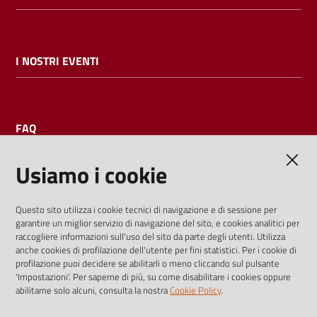
I NOSTRI EVENTI
FAQ
Usiamo i cookie
AMMINISTRAZIONE TRASPARENTE
Questo sito utilizza i cookie tecnici di navigazione e di sessione per
garantire un miglior servizio di navigazione del sito, e cookies analitici per
I dati personali pubblicati sono riutilizzabili solo alle condizioni
raccogliere informazioni sull'uso del sito da parte degli utenti. Utilizza
previste dalla direttiva comunitaria 2003/98/CE e dal d.lgs.
anche cookies di profilazione dell'utente per fini statistici. Per i cookie di
profilazione puoi decidere se abilitarli o meno cliccando sul pulsante
36/2006
'Impostazioni'. Per saperne di più, su come disabilitare i cookies oppure
abilitarne solo alcuni, consulta la nostra
Cookie Policy
.