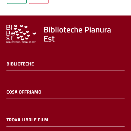
Trova
libri
e
film
Biblioteche Pianura
Est
Calendario
Online
BIBLIOTECHE
COSA OFFRIAMO
Bambini
e
TROVA LIBRI E FILM
ragazzi