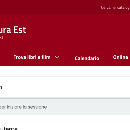
Cerca nei catalog
ura Est
SI
Trova libri e film
Online
Calendario
n
er iniziare la sessione
utente