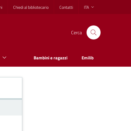
hi
Chiedi al bibliotecario
Contatti
ITA
Cerca
Bambini e ragazzi
Emilib