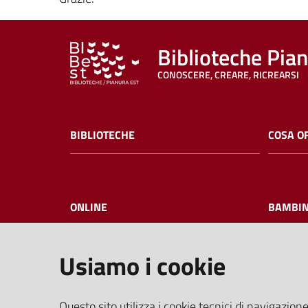
Biblioteche Pia
CONOSCERE, CREARE, RICREARSI
BIBLIOTECHE
COSA O
ONLINE
BAMBIN
Usiamo i cookie
I NOSTRI EVENTI
FAQ
Questo sito utilizza i cookie tecnici di navigazione