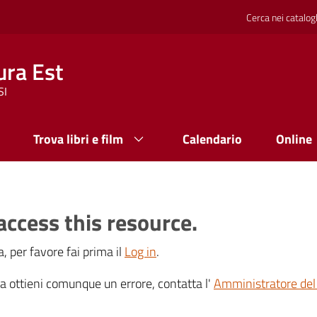
Cerca nei catalog
ura Est
SI
Trova libri e film
Calendario
Online
access this resource.
, per favore fai prima il
Log in
.
 ma ottieni comunque un errore, contatta l'
Amministratore del 