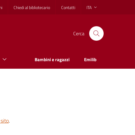
hi
Chiedi al bibliotecario
Contatti
ITA
Cerca
Bambini e ragazzi
Emilib
sito
.