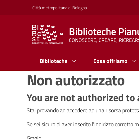
Vai al contenuto
Vai alla navigazione
Vai al footer
Città metropolitana di Bologna
Biblioteche Pian
CONOSCERE, CREARE, RICREAR
Biblioteche
Cosa offriamo
Non autorizzato
You are not authorized to 
Stai provando ad accedere ad una risorsa protetta
Se sei sicuro di aver inserito l'indirizzo corretto
Grazie.