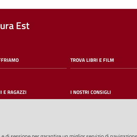
nura Est
FFRIAMO
TROVA LIBRI E FILM
I E RAGAZZI
I NOSTRI CONSIGLI
AMMINISTRAZIONE TRASPARE
 e di sessione per garantire un miglior servizio di navigazione 