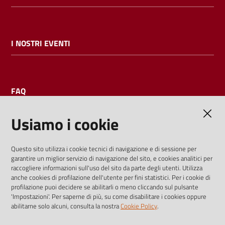
I NOSTRI EVENTI
FAQ
Usiamo i cookie
AMMINISTRAZIONE TRASPARENTE
Questo sito utilizza i cookie tecnici di navigazione e di sessione per
garantire un miglior servizio di navigazione del sito, e cookies analitici per
I dati personali pubblicati sono riutilizzabili solo alle condizioni
raccogliere informazioni sull'uso del sito da parte degli utenti. Utilizza
previste dalla direttiva comunitaria 2003/98/CE e dal d.lgs.
anche cookies di profilazione dell'utente per fini statistici. Per i cookie di
profilazione puoi decidere se abilitarli o meno cliccando sul pulsante
36/2006
'Impostazioni'. Per saperne di più, su come disabilitare i cookies oppure
abilitarne solo alcuni, consulta la nostra
Cookie Policy
.