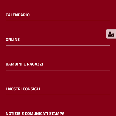
E
m
CALENDARIO
i
l
i
b
ONLINE
BAMBINI E RAGAZZI
Cerca nei
cataloghi
Chiedi al
I NOSTRI CONSIGLI
bibliotecario
Contatti
NOTIZIE E COMUNICATI STAMPA