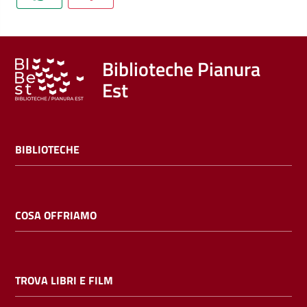
Trova
libri
e
film
Biblioteche Pianura
Est
Calendario
Online
BIBLIOTECHE
COSA OFFRIAMO
Bambini
e
TROVA LIBRI E FILM
ragazzi