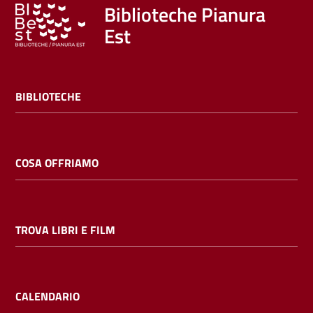
Trova
Biblioteche Pianura
libri
Est
e
film
BIBLIOTECHE
Calendario
Online
COSA OFFRIAMO
TROVA LIBRI E FILM
Bambini
e
ragazzi
CALENDARIO