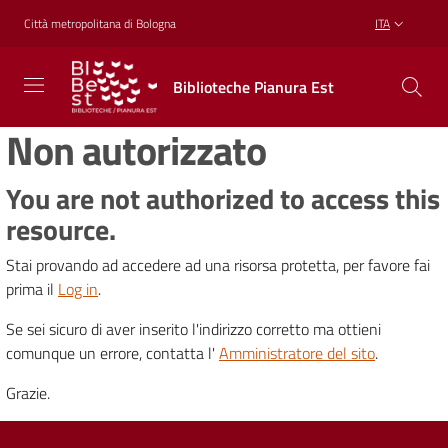
Vai al contenuto
Vai alla navigazione
Vai al footer
Città metropolitana di Bologna
ITA
Biblioteche
Biblioteche Pianura Est
Pianura
Est
Non autorizzato
CONOSCERE,
CREARE,
RICREARSI
You are not authorized to access this
resource.
Stai provando ad accedere ad una risorsa protetta, per favore fai
Biblioteche
prima il
Log in
.
Se sei sicuro di aver inserito l'indirizzo corretto ma ottieni
Cosa
comunque un errore, contatta l'
Amministratore del sito
.
offriamo
Grazie.