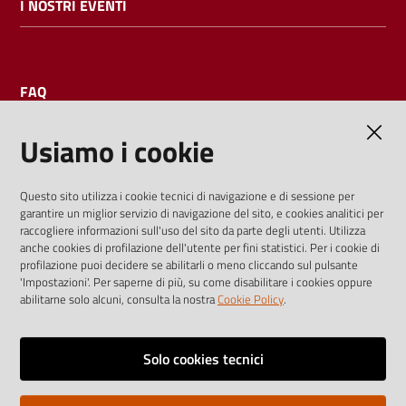
I NOSTRI EVENTI
FAQ
Usiamo i cookie
AMMINISTRAZIONE TRASPARENTE
Questo sito utilizza i cookie tecnici di navigazione e di sessione per
garantire un miglior servizio di navigazione del sito, e cookies analitici per
I dati personali pubblicati sono riutilizzabili solo alle condizioni
raccogliere informazioni sull'uso del sito da parte degli utenti. Utilizza
previste dalla direttiva comunitaria 2003/98/CE e dal d.lgs.
anche cookies di profilazione dell'utente per fini statistici. Per i cookie di
profilazione puoi decidere se abilitarli o meno cliccando sul pulsante
36/2006
'Impostazioni'. Per saperne di più, su come disabilitare i cookies oppure
abilitarne solo alcuni, consulta la nostra
Cookie Policy
.
Vai alla pagina
Media policy
Solo cookies tecnici
Note legali