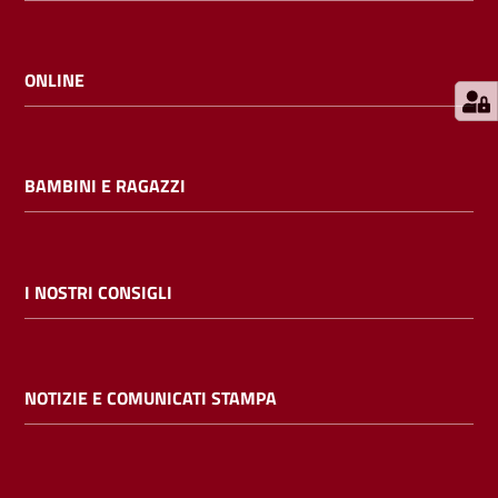
E
m
i
ONLINE
l
i
b
BAMBINI E RAGAZZI
Cerca nei
I NOSTRI CONSIGLI
cataloghi
Chiedi al
NOTIZIE E COMUNICATI STAMPA
bibliotecario
Contatti