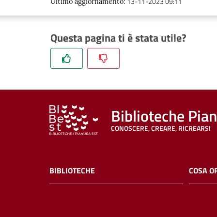
13-11-2023 09:11
Ultimo aggiornamento
:
Questa pagina ti è stata utile?
Biblioteche Pia
CONOSCERE, CREARE, RICREARSI
BIBLIOTECHE
COSA O