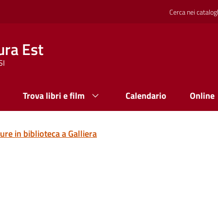
Cerca nei catalog
ura Est
SI
Trova libri e film
Calendario
Online
ure in biblioteca a Galliera