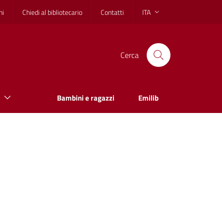
hi
Chiedi al bibliotecario
Contatti
ITA
Cerca
Bambini e ragazzi
Emilib