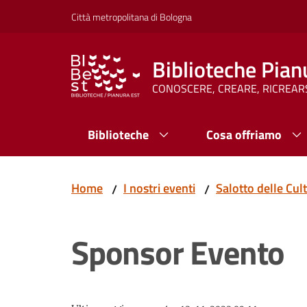
Vai al contenuto
Vai alla navigazione
Vai al footer
Città metropolitana di Bologna
Biblioteche Pian
CONOSCERE, CREARE, RICREAR
Biblioteche
Cosa offriamo
Home
I nostri eventi
Salotto delle Cult
/
/
Sponsor Evento