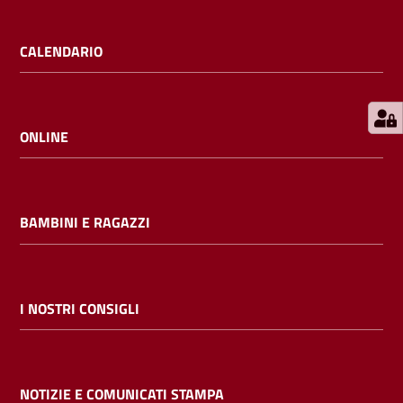
E
m
CALENDARIO
i
l
i
b
ONLINE
BAMBINI E RAGAZZI
Cerca nei
cataloghi
Chiedi al
I NOSTRI CONSIGLI
bibliotecario
Contatti
NOTIZIE E COMUNICATI STAMPA