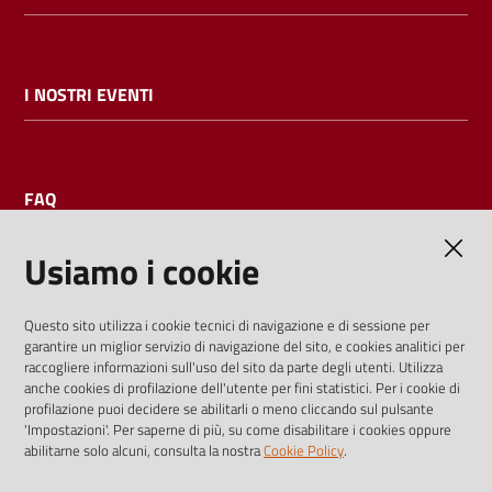
I NOSTRI EVENTI
FAQ
Usiamo i cookie
AMMINISTRAZIONE TRASPARENTE
Questo sito utilizza i cookie tecnici di navigazione e di sessione per
garantire un miglior servizio di navigazione del sito, e cookies analitici per
I dati personali pubblicati sono riutilizzabili solo alle condizioni
raccogliere informazioni sull'uso del sito da parte degli utenti. Utilizza
previste dalla direttiva comunitaria 2003/98/CE e dal d.lgs.
anche cookies di profilazione dell'utente per fini statistici. Per i cookie di
profilazione puoi decidere se abilitarli o meno cliccando sul pulsante
36/2006
'Impostazioni'. Per saperne di più, su come disabilitare i cookies oppure
abilitarne solo alcuni, consulta la nostra
Cookie Policy
.