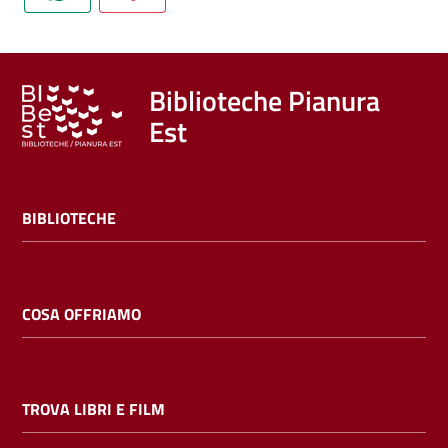
Trova
libri
e
film
Biblioteche Pianura
Est
Calendario
Online
BIBLIOTECHE
COSA OFFRIAMO
Bambini
e
TROVA LIBRI E FILM
ragazzi