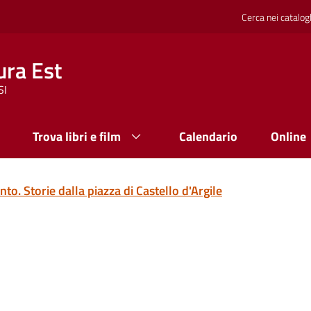
Cerca nei catalog
ura Est
SI
Trova libri e film
Calendario
Online
o. Storie dalla piazza di Castello d'Argile