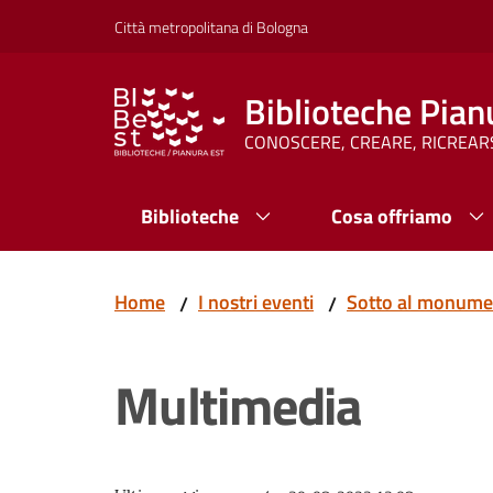
Vai al contenuto
Vai alla navigazione
Vai al footer
Città metropolitana di Bologna
Biblioteche Pian
CONOSCERE, CREARE, RICREAR
Biblioteche
Cosa offriamo
Home
I nostri eventi
Sotto al monument
/
/
Multimedia