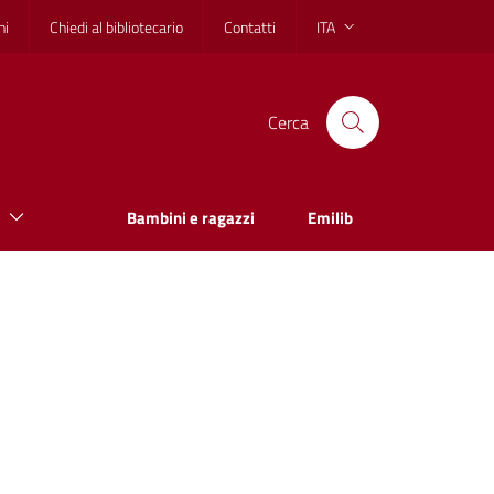
hi
Chiedi al bibliotecario
Contatti
ITA
Cerca
Bambini e ragazzi
Emilib