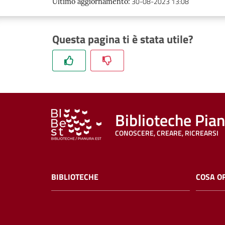
30-08-2023 13:08
Ultimo aggiornamento
:
Questa pagina ti è stata utile?
Biblioteche Pia
CONOSCERE, CREARE, RICREARSI
BIBLIOTECHE
COSA O