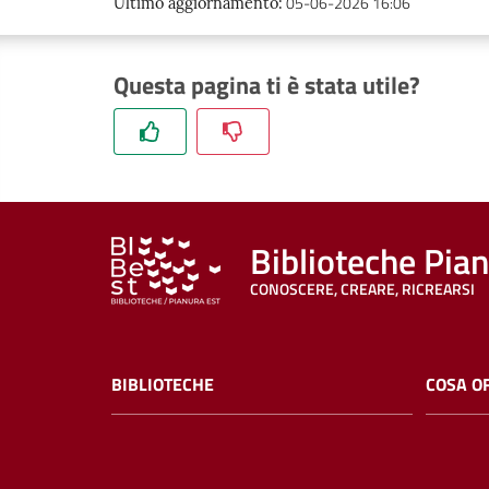
05-06-2026 16:06
Ultimo aggiornamento
:
Questa pagina ti è stata utile?
Biblioteche Pia
CONOSCERE, CREARE, RICREARSI
BIBLIOTECHE
COSA O