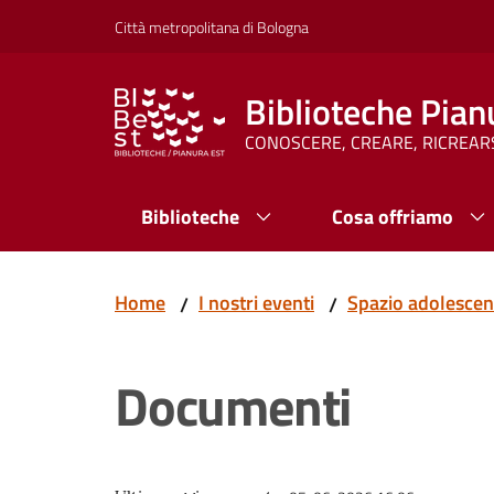
Vai al contenuto
Vai alla navigazione
Vai al footer
Città metropolitana di Bologna
Biblioteche Pian
CONOSCERE, CREARE, RICREAR
Biblioteche
Cosa offriamo
Home
I nostri eventi
Spazio adolescent
/
/
Documenti