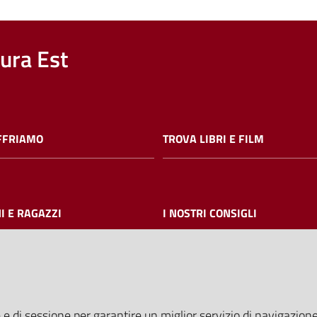
nura Est
FFRIAMO
TROVA LIBRI E FILM
I E RAGAZZI
I NOSTRI CONSIGLI
AMMINISTRAZIONE TRASPARE
 e di sessione per garantire un miglior servizio di navigazione 