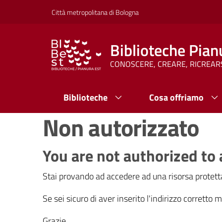
Vai al contenuto
Vai alla navigazione
Vai al footer
Città metropolitana di Bologna
Biblioteche Pian
CONOSCERE, CREARE, RICREAR
Biblioteche
Cosa offriamo
Non autorizzato
You are not authorized to 
Stai provando ad accedere ad una risorsa protetta
Se sei sicuro di aver inserito l'indirizzo corretto
Grazie.