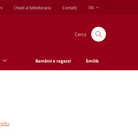
hi
Chiedi al bibliotecario
Contatti
ITA
Cerca
Bambini e ragazzi
Emilib
sito
.