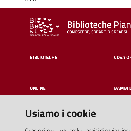
Biblioteche Pia
CONOSCERE, CREARE, RICREARSI
BIBLIOTECHE
COSA O
ONLINE
BAMBIN
Usiamo i cookie
I NOSTRI EVENTI
FAQ
Questo sito utilizza i cookie tecnici di navigazione