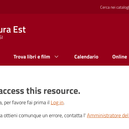
Cerca nei catalog
ura Est
SI
Trova libri e film
Calendario
Online
access this resource.
, per favore fai prima il
Log in
.
 ma ottieni comunque un errore, contatta l'
Amministratore del 