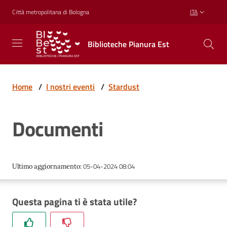
Vai al contenuto
Vai alla navigazione
Vai al footer
Città metropolitana di Bologna
ITA
Biblioteche
Biblioteche Pianura Est
Pianura
Est
CONOSCERE,
CREARE,
Home
/
I nostri eventi
/
Stardust
RICREARSI
Documenti
Biblioteche
05-04-2024 08:04
Ultimo aggiornamento
:
Cosa
offriamo
Questa pagina ti è stata utile?