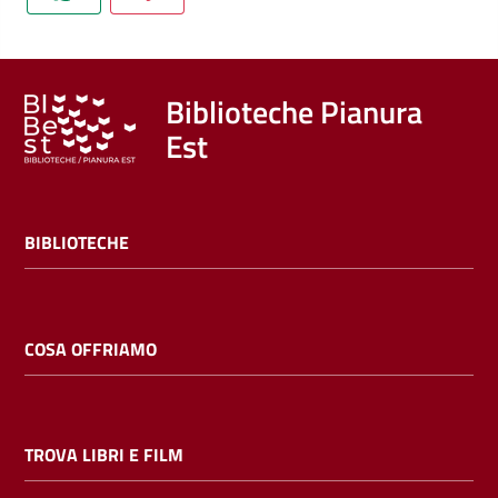
Trova
libri
e
film
Biblioteche Pianura
Est
Calendario
Online
BIBLIOTECHE
COSA OFFRIAMO
Bambini
e
TROVA LIBRI E FILM
ragazzi