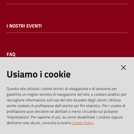
I NOSTRI EVENTI
FAQ
Usiamo i cookie
AMMINISTRAZIONE TRASPARENTE
Questo sito utilizza i cookie tecnici di navigazione e di sessione per
garantire un miglior servizio di navigazione del sito, e cookies analitici per
I dati personali pubblicati sono riutilizzabili solo alle condizioni
raccogliere informazioni sull'uso del sito da parte degli utenti. Utilizza
previste dalla direttiva comunitaria 2003/98/CE e dal d.lgs.
anche cookies di profilazione dell'utente per fini statistici. Per i cookie di
profilazione puoi decidere se abilitarli o meno cliccando sul pulsante
36/2006
'Impostazioni'. Per saperne di più, su come disabilitare i cookies oppure
abilitarne solo alcuni, consulta la nostra
Cookie Policy
.