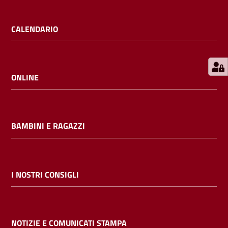
E
m
CALENDARIO
i
l
i
b
ONLINE
BAMBINI E RAGAZZI
Cerca nei
cataloghi
Chiedi al
I NOSTRI CONSIGLI
bibliotecario
Contatti
NOTIZIE E COMUNICATI STAMPA