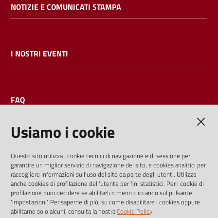
NOTIZIE E COMUNICATI STAMPA
I NOSTRI EVENTI
FAQ
Usiamo i cookie
AMMINISTRAZIONE TRASPARENTE
Questo sito utilizza i cookie tecnici di navigazione e di sessione per
garantire un miglior servizio di navigazione del sito, e cookies analitici per
I dati personali pubblicati sono riutilizzabili solo alle condizioni
raccogliere informazioni sull'uso del sito da parte degli utenti. Utilizza
previste dalla direttiva comunitaria 2003/98/CE e dal d.lgs.
anche cookies di profilazione dell'utente per fini statistici. Per i cookie di
profilazione puoi decidere se abilitarli o meno cliccando sul pulsante
36/2006
'Impostazioni'. Per saperne di più, su come disabilitare i cookies oppure
abilitarne solo alcuni, consulta la nostra
Cookie Policy
.