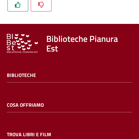
Trova
libri
e
film
Biblioteche Pianura
Est
Calendario
Online
BIBLIOTECHE
COSA OFFRIAMO
Bambini
e
ragazzi
TROVA LIBRI E FILM