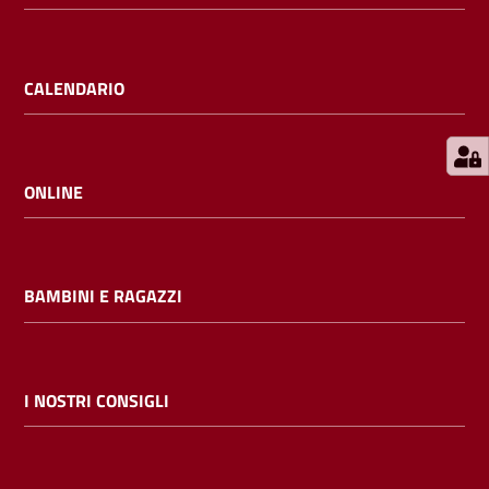
E
m
i
CALENDARIO
l
i
b
ONLINE
Cerca nei
BAMBINI E RAGAZZI
cataloghi
Chiedi al
bibliotecario
I NOSTRI CONSIGLI
Contatti